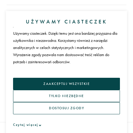
Konto
UŻYWAMY CIASTECZEK
Zaloguj się
Załóż konto
Używamy ciasteczek. Dzięki temu jest ona bardziej przyjazna dla
użytkownika i niezawodna. Korzystamy również z narzędzi
Płatności
analitycznych w celach statystycznych i marketingowych.
Wyrażenie zgody pozwala nam dostosować treść reklam do
potrzeb i zainteresowań odbiorców.
Język
ZAAKCEPTUJ WSZYSTKIE
TYLKO NIEZBĘDNE
DOSTOSUJ ZGODY
REGULAMIN I POLITYKA PRYWATNOŚCI
Czytaj więcej
ARTERA 2026