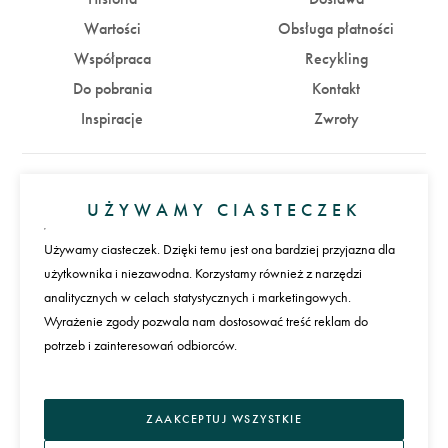
Wartości
Obsługa płatności
Współpraca
Recykling
Do pobrania
Kontakt
Inspiracje
Zwroty
Konto
UŻYWAMY CIASTECZEK
Zaloguj się
Załóż konto
Używamy ciasteczek. Dzięki temu jest ona bardziej przyjazna dla
użytkownika i niezawodna. Korzystamy również z narzędzi
Płatności
analitycznych w celach statystycznych i marketingowych.
Wyrażenie zgody pozwala nam dostosować treść reklam do
potrzeb i zainteresowań odbiorców.
Język
ZAAKCEPTUJ WSZYSTKIE