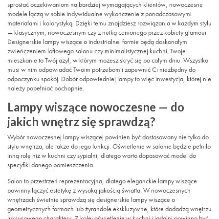
sprostać oczekiwaniom najbardziej wymagających klientów, nowoczesne
modele łączą w sobie indywidualne wykończenie z ponadczasowymi
materiałami i kolorystyką. Dzięki temu znajdziesz rozwiązania w każdym stylu
— klasycznym, nowoczesnym czy z nutką cenionego przez kobiety glamour.
Designerskie lampy wiszące o industrialnej formie będą doskonałym
zwieńczeniem loftowego salonu czy minimalistycznej kuchni. Twoje
mieszkanie to Twój azyl, w którym możesz skryć się po całym dniu. Wszystko
musi w nim odpowiadać Twoim potrzebom i zapewnić Ci niezbędny do
odpoczynku spokój. Dobór odpowiedniej lampy to więc inwestycja, której nie
należy popełniać pochopnie.
Lampy wiszące nowoczesne — do
jakich wnętrz się sprawdzą?
Wybór nowoczesnej lampy wiszącej powinien być dostosowany nie tylko do
stylu wnętrza, ale także do jego funkcji. Oświetlenie w salonie będzie pełniło
inną rolę niż w kuchni czy sypialni, dlatego warto dopasować model do
specyfiki danego pomieszczenia.
Salon to przestrzeń reprezentacyjna, dlatego eleganckie lampy wiszące
powinny łączyć estetykę z wysoką jakością światła. W nowoczesnych
wnętrzach świetnie sprawdzą się designerskie lampy wiszące o
geometrycznych formach lub żyrandole ekskluzywne, które dodadzą wnętrzu
luksusowego charakteru. Z kolei oświetlenie w kuchni i jadalni powinno być