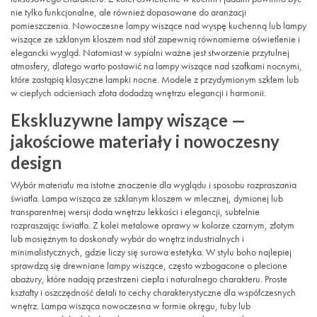
nie tylko funkcjonalne, ale również dopasowane do aranżacji
pomieszczenia. Nowoczesne lampy wiszące nad wyspę kuchenną lub lampy
wiszące ze szklanym kloszem nad stół zapewnią równomierne oświetlenie i
elegancki wygląd. Natomiast w sypialni ważne jest stworzenie przytulnej
atmosfery, dlatego warto postawić na lampy wiszące nad szafkami nocnymi,
które zastąpią klasyczne lampki nocne. Modele z przydymionym szkłem lub
w ciepłych odcieniach złota dodadzą wnętrzu elegancji i harmonii.
Ekskluzywne lampy wiszące —
jakościowe materiały i nowoczesny
design
Wybór materiału ma istotne znaczenie dla wyglądu i sposobu rozpraszania
światła. Lampa wisząca ze szklanym kloszem w mlecznej, dymionej lub
transparentnej wersji doda wnętrzu lekkości i elegancji, subtelnie
rozpraszając światło. Z kolei metalowe oprawy w kolorze czarnym, złotym
lub mosiężnym to doskonały wybór do wnętrz industrialnych i
minimalistycznych, gdzie liczy się surowa estetyka. W stylu boho najlepiej
sprawdzą się drewniane lampy wiszące, często wzbogacone o plecione
abażury, które nadają przestrzeni ciepła i naturalnego charakteru. Proste
kształty i oszczędność detali to cechy charakterystyczne dla współczesnych
wnętrz. Lampa wisząca nowoczesna w formie okręgu, tuby lub