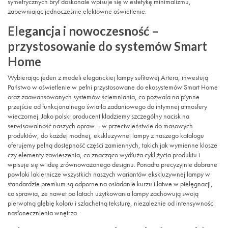
symetrycznych brył doskonale wpisuje się w estetykę minimalizmu,
zapewniając jednocześnie efektowne oświetlenie.
Elegancja i nowoczesność –
przystosowanie do systemów Smart
Home
Wybierając jeden z modeli eleganckiej lampy sufitowej Artera, inwestują
Państwo w oświetlenie w pełni przystosowane do ekosystemów Smart Home
oraz zaawansowanych systemów ściemniania, co pozwala na płynne
przejście od funkcjonalnego światła zadaniowego do intymnej atmosfery
wieczornej. Jako polski producent kładziemy szczególny nacisk na
serwisowalność naszych opraw – w przeciwieństwie do masowych
produktów, do każdej modnej, ekskluzywnej lampy z naszego katalogu
oferujemy pełną dostępność części zamiennych, takich jak wymienne klosze
czy elementy zawieszenia, co znacząco wydłuża cykl życia produktu i
wpisuje się w ideę zrównoważonego designu. Ponadto precyzyjnie dobrane
powłoki lakiernicze wszystkich naszych wariantów ekskluzywnej lampy w
standardzie premium są odporne na osiadanie kurzu i łatwe w pielęgnacji,
co sprawia, że nawet po latach użytkowania lampy zachowują swoją
pierwotną głębię koloru i szlachetną teksturę, niezależnie od intensywności
nasłonecznienia wnętrza.