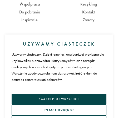
Współpraca
Recykling
Do pobrania
Kontakt
Inspiracje
Zwroty
Konto
UŻYWAMY CIASTECZEK
Zaloguj się
Załóż konto
Używamy ciasteczek. Dzięki temu jest ona bardziej przyjazna dla
użytkownika i niezawodna. Korzystamy również z narzędzi
Płatności
analitycznych w celach statystycznych i marketingowych.
Wyrażenie zgody pozwala nam dostosować treść reklam do
potrzeb i zainteresowań odbiorców.
Język
ZAAKCEPTUJ WSZYSTKIE
TYLKO NIEZBĘDNE