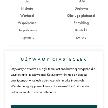
Idea
FAQ
Historia
Dostawa
Wartości
Obsługa płatności
Współpraca
Recykling
Do pobrania
Kontakt
Inspiracje
Zwroty
Konto
UŻYWAMY CIASTECZEK
Zaloguj się
Załóż konto
Używamy ciasteczek. Dzięki temu jest ona bardziej przyjazna dla
użytkownika i niezawodna. Korzystamy również z narzędzi
Płatności
analitycznych w celach statystycznych i marketingowych.
Wyrażenie zgody pozwala nam dostosować treść reklam do
potrzeb i zainteresowań odbiorców.