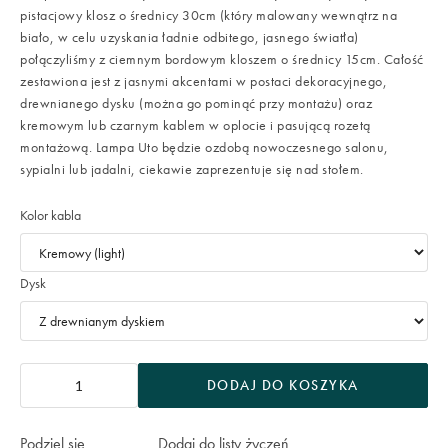
pistacjowy klosz o średnicy 30cm (który malowany wewnątrz na
biało, w celu uzyskania ładnie odbitego, jasnego światła)
połączyliśmy z ciemnym bordowym kloszem o średnicy 15cm. Całość
zestawiona jest z jasnymi akcentami w postaci dekoracyjnego,
drewnianego dysku (można go pominąć przy montażu) oraz
kremowym lub czarnym kablem w oplocie i pasującą rozetą
montażową. Lampa Uto będzie ozdobą nowoczesnego salonu,
sypialni lub jadalni, ciekawie zaprezentuje się nad stołem.
Kolor kabla
Dysk
DODAJ DO KOSZYKA
Podziel się
Dodaj do listy życzeń