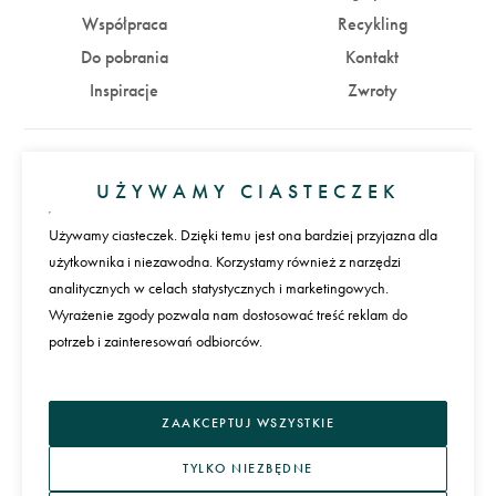
Współpraca
Recykling
Do pobrania
Kontakt
Inspiracje
Zwroty
Konto
UŻYWAMY CIASTECZEK
Zaloguj się
Załóż konto
Używamy ciasteczek. Dzięki temu jest ona bardziej przyjazna dla
użytkownika i niezawodna. Korzystamy również z narzędzi
Płatności
analitycznych w celach statystycznych i marketingowych.
Wyrażenie zgody pozwala nam dostosować treść reklam do
potrzeb i zainteresowań odbiorców.
Język
ZAAKCEPTUJ WSZYSTKIE
TYLKO NIEZBĘDNE