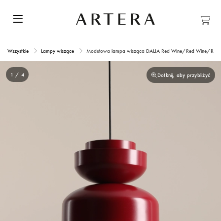
Wszystkie
Lampy wiszące
Modułowa lampa wisząca DALIA Red Wine/Red Wine/Red 
1 / 4
Dotknij, aby przybliżyć