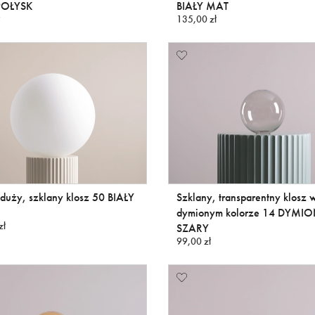
POŁYSK
BIAŁY MAT
135,00 zł
duży, szklany klosz 50 BIAŁY
Szklany, transparentny klosz 
dymionym kolorze 14 DYMI
zł
SZARY
99,00 zł