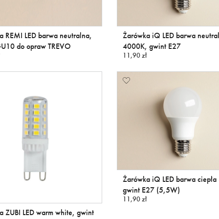
a REMI LED barwa neutralna,
Żarówka iQ LED barwa neutra
GU10 do opraw TREVO
4000K, gwint E27
11,90 zł
Żarówka iQ LED barwa ciepła
gwint E27 (5,5W)
11,90 zł
a ZUBI LED warm white, gwint