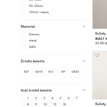
90-120cm
120cm i więcej
Materiał
Kulisty
Drewno
BIAŁY
Metal
65,00 zł
Szkło
Źródło światła
E27
GU10
E14
G9
GX53
Ilość źródeł światła
1
2
3
4
5
6
7
Kulisty
8
9
10
12
18