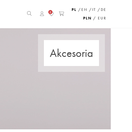
PL
/EN
/IT
/DE
0
PLN
/ EUR
Akcesoria