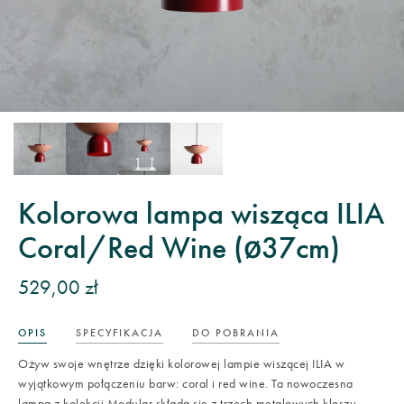
Kolorowa lampa wisząca ILIA
Coral/Red Wine (ø37cm)
529,00 zł
OPIS
SPECYFIKACJA
DO POBRANIA
Ożyw swoje wnętrze dzięki kolorowej lampie wiszącej ILIA w
wyjątkowym połączeniu barw: coral i red wine. Ta nowoczesna
lampa z kolekcji Modular składa się z trzech metalowych kloszy –