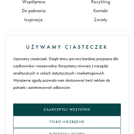
Współpraca
Recykling
Do pobrania
Kontakt
Inspiracje
Zwroty
Konto
UŻYWAMY CIASTECZEK
Zaloguj się
Załóż konto
Używamy ciasteczek. Dzięki temu jest ona bardziej przyjazna dla
użytkownika i niezawodna. Korzystamy również z narzędzi
Płatności
analitycznych w celach statystycznych i marketingowych.
Wyrażenie zgody pozwala nam dostosować treść reklam do
potrzeb i zainteresowań odbiorców.
Język
ZAAKCEPTUJ WSZYSTKIE
TYLKO NIEZBĘDNE