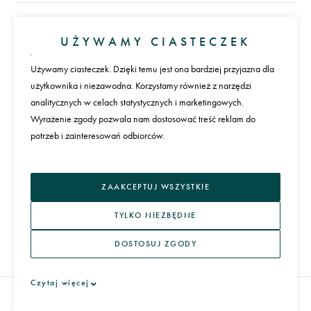
Konto
UŻYWAMY CIASTECZEK
Zaloguj się
Załóż konto
Używamy ciasteczek. Dzięki temu jest ona bardziej przyjazna dla
użytkownika i niezawodna. Korzystamy również z narzędzi
Płatności
analitycznych w celach statystycznych i marketingowych.
Wyrażenie zgody pozwala nam dostosować treść reklam do
potrzeb i zainteresowań odbiorców.
Język
ZAAKCEPTUJ WSZYSTKIE
TYLKO NIEZBĘDNE
DOSTOSUJ ZGODY
REGULAMIN I POLITYKA PRYWATNOŚCI
Czytaj więcej
ARTERA 2026
WSZYSTKIE PRAWA ZASTRZEŻONE