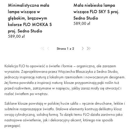
Minimalistyczna mała
Mała niebieska lampa
lampa wisząca w
wisząca FLO SKY S proj.
głębokim, brązowym
Sedno Studio
589,00 zł
kolorze FLO MOKKA S
proj. Sedno Studio
589,00 zł
Strona 1 z 2
Kolekcja FLO to opowieść o świetle i formie – organiczna, ale zarazem
wyrazista. Zaprojektowana przez Wojciecha Błaszczyka z Sedno Studio,
jednoczy inspirację naturą z lokalnym rzemiosłem i nowoczesnym designem.
Jej forma powstała z inspiracji naturą: klosze przypominają pąki roślin tuż
przed rozkwitem, zatrzymane w napięciu, jakby zaraz miały się otworzyć i
rozlać światłem po wnętrzu.
Szklane klosze powstają w polskiej hucie szkła – ręcznie dmuchane, lekkie i
subtelnie rozpraszające światło. Stalowe elementy kontrują delikatny klosz
swoją cylindryczną, solidną formą. To dzięki temu FLO działa zarówno jako
nastrojowe oświetlenie, jak i dekoracyjny akcent, którego nie sposób
przegapić.