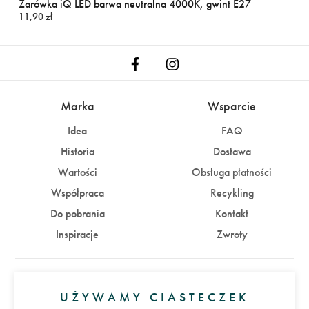
Żarówka iQ LED barwa neutralna 4000K, gwint E27
11,90 zł
Marka
Wsparcie
Idea
FAQ
Historia
Dostawa
Wartości
Obsługa płatności
Współpraca
Recykling
Do pobrania
Kontakt
Inspiracje
Zwroty
Konto
UŻYWAMY CIASTECZEK
Zaloguj się
Załóż konto