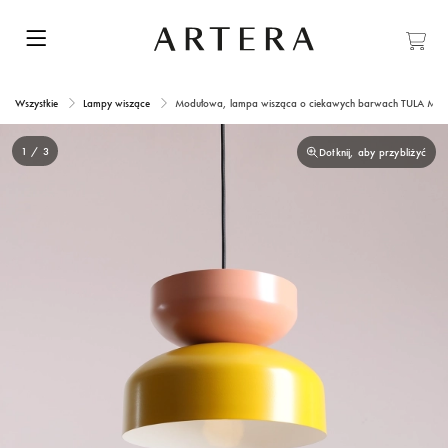
Wszystkie
Lampy wiszące
Modułowa, lampa wisząca o ciekawych barwach TULA Mus
1 / 3
Dotknij, aby przybliżyć