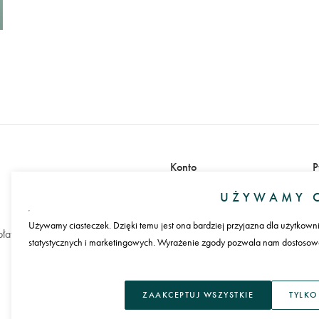
Konto
P
Zaloguj się
UŻYWAMY C
Załóż konto
Używamy ciasteczek. Dzięki temu jest ona bardziej przyjazna dla użytkown
łatności
statystycznych i marketingowych. Wyrażenie zgody pozwala nam dostosować
J
ZAAKCEPTUJ WSZYSTKIE
TYLKO