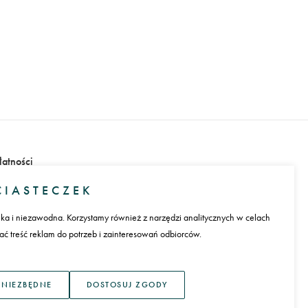
łatności
IASTECZEK
ika i niezawodna. Korzystamy również z narzędzi analitycznych w celach
 treść reklam do potrzeb i zainteresowań odbiorców.
ęzyk
 NIEZBĘDNE
DOSTOSUJ ZGODY