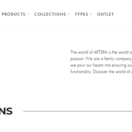
PRODUCTS
COLLECTIONS
TYPES
OUTLET
The world of ARTERA is the world 
passion. We are a family company;
we pour our hearts into ensuring our
functionality. Discover the world of
NS