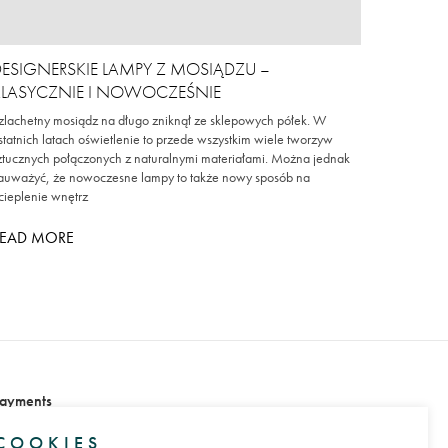
ESIGNERSKIE LAMPY Z MOSIĄDZU –
KLASYCZNIE I NOWOCZEŚNIE
zlachetny mosiądz na długo zniknął ze sklepowych półek. W
statnich latach oświetlenie to przede wszystkim wiele tworzyw
ztucznych połączonych z naturalnymi materiałami. Można jednak
auważyć, że nowoczesne lampy to także nowy sposób na
cieplenie wnętrz
READ MORE
ayments
COOKIES