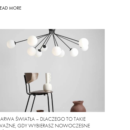
READ MORE
BARWA ŚWIATŁA – DLACZEGO TO TAKIE
WAŻNE, GDY WYBIERASZ NOWOCZESNE