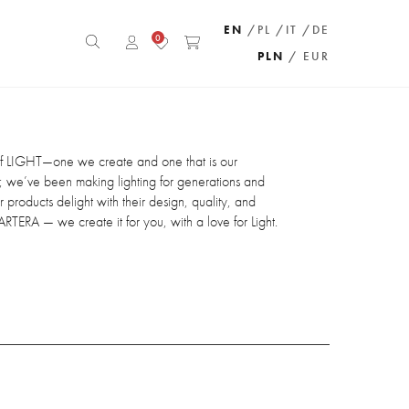
EN
/PL
/IT
/DE
0
PLN
/ EUR
of LIGHT—one we create and one that is our
 we’ve been making lighting for generations and
 products delight with their design, quality, and
 ARTERA — we create it for you, with a love for Light.