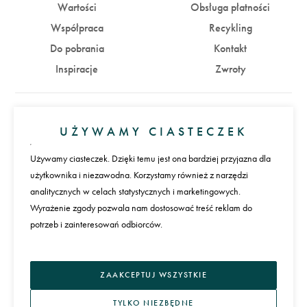
Wartości
Obsługa płatności
Współpraca
Recykling
Do pobrania
Kontakt
Inspiracje
Zwroty
Konto
UŻYWAMY CIASTECZEK
Zaloguj się
Załóż konto
Używamy ciasteczek. Dzięki temu jest ona bardziej przyjazna dla
użytkownika i niezawodna. Korzystamy również z narzędzi
Płatności
analitycznych w celach statystycznych i marketingowych.
Wyrażenie zgody pozwala nam dostosować treść reklam do
potrzeb i zainteresowań odbiorców.
Język
ZAAKCEPTUJ WSZYSTKIE
TYLKO NIEZBĘDNE