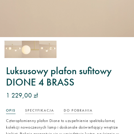
Luksusowy plafon sufitowy
DIONE 4 BRASS
1 229,00 zł
OPIS
SPECYFIKACJA
DO POBRANIA
Czteropłomienny plafon Dione to uzupełnienie spektakularnej
kolekcji nowoczesnych lamp i doskonale doświetlający wnętrze
kinkiet. Pięknie prezentuje się w sąsiedztwie lustra, na ścianie w