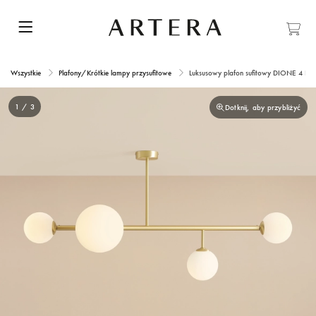
Wszystkie
Plafony/Krótkie lampy przysufitowe
Luksusowy plafon sufitowy DIONE 4 BR
1 / 3
Dotknij, aby przybliżyć