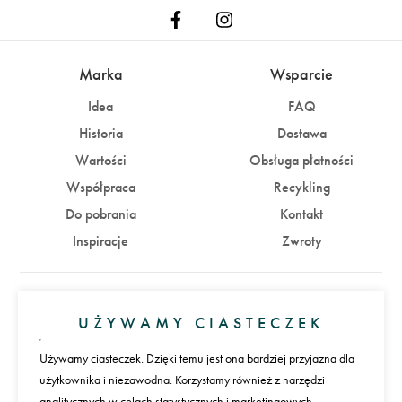
Marka
Wsparcie
Idea
FAQ
Historia
Dostawa
Wartości
Obsługa płatności
Współpraca
Recykling
Do pobrania
Kontakt
Inspiracje
Zwroty
Konto
UŻYWAMY CIASTECZEK
Zaloguj się
Załóż konto
Używamy ciasteczek. Dzięki temu jest ona bardziej przyjazna dla
użytkownika i niezawodna. Korzystamy również z narzędzi
Płatności
analitycznych w celach statystycznych i marketingowych.