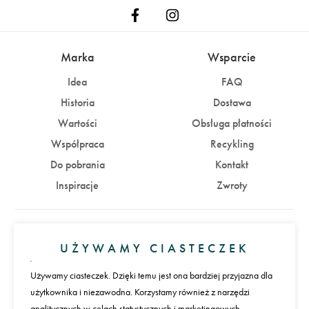
Marka
Wsparcie
Idea
FAQ
Historia
Dostawa
Wartości
Obsługa płatności
Współpraca
Recykling
Do pobrania
Kontakt
Inspiracje
Zwroty
Konto
UŻYWAMY CIASTECZEK
Zaloguj się
Załóż konto
Używamy ciasteczek. Dzięki temu jest ona bardziej przyjazna dla
użytkownika i niezawodna. Korzystamy również z narzędzi
Płatności
analitycznych w celach statystycznych i marketingowych.