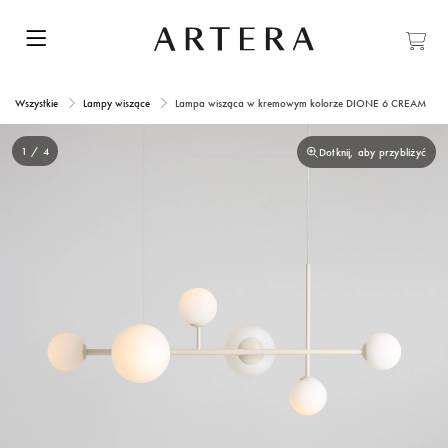
Wszystkie
Lampy wiszące
Lampa wisząca w kremowym kolorze DIONE 6 CREAM
1 / 4
Dotknij, aby przybliżyć