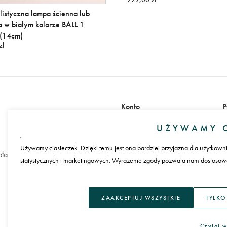
istyczna lampa ścienna lub
a w białym kolorze BALL 1
(14cm)
zł
Konto
P
Zaloguj się
UŻYWAMY C
Załóż konto
Używamy ciasteczek. Dzięki temu jest ona bardziej przyjazna dla użytkown
łatności
statystycznych i marketingowych. Wyrażenie zgody pozwala nam dostosować
J
ZAAKCEPTUJ WSZYSTKIE
TYLKO
Czytaj w