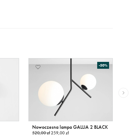
-50%
1
Nowoczesna lampa GALLIA 2 BLACK
Efekto
520,00 zł
259,00 zł
łuku 