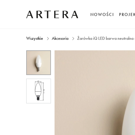
NOWOŚCI
PROJE
Wszystkie
Akcesoria
Żarówka iQ LED barwa neutralna