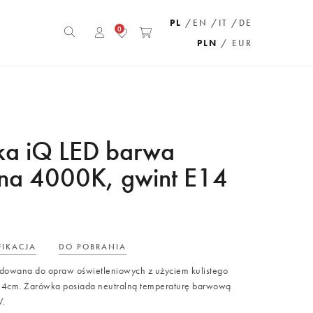
PL
/EN
/IT
/DE
0
PLN
/ EUR
a iQ LED barwa
lna 4000K, gwint E14
FIKACJA
DO POBRANIA
owana do opraw oświetleniowych z użyciem kulistego
 14cm. Żarówka posiada neutralną temperaturę barwową
.