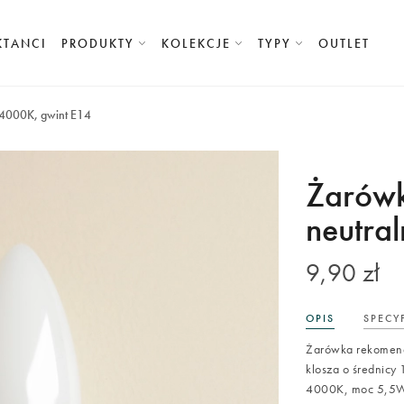
KTANCI
PRODUKTY
KOLEKCJE
TYPY
OUTLET
 4000K, gwint E14
Żarówk
neutra
9,90 zł
OPIS
SPECY
Żarówka rekomend
klosza o średnicy
4000K, moc 5,5W