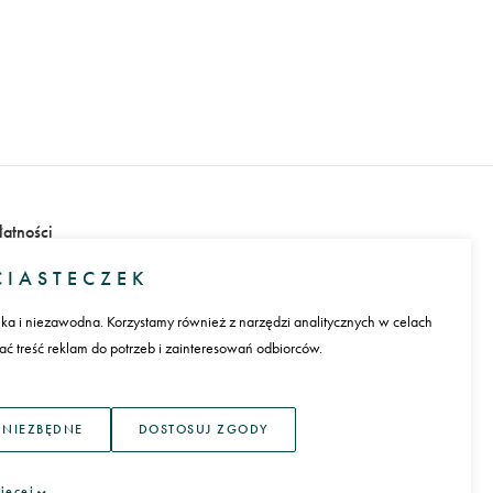
LEA)
1 139,0
łatności
IASTECZEK
ika i niezawodna. Korzystamy również z narzędzi analitycznych w celach
 treść reklam do potrzeb i zainteresowań odbiorców.
ęzyk
 NIEZBĘDNE
DOSTOSUJ ZGODY
ięcej