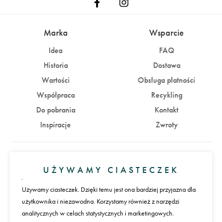
Marka
Wsparcie
Idea
FAQ
Historia
Dostawa
Wartości
Obsługa płatności
Współpraca
Recykling
Do pobrania
Kontakt
Inspiracje
Zwroty
Konto
UŻYWAMY CIASTECZEK
Zaloguj się
Załóż konto
Używamy ciasteczek. Dzięki temu jest ona bardziej przyjazna dla
użytkownika i niezawodna. Korzystamy również z narzędzi
Płatności
analitycznych w celach statystycznych i marketingowych.