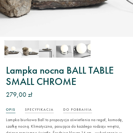
Lampka nocna BALL TABLE
SMALL CHROME
279,00 zł
OPIS
SPECYFIKACJA
DO POBRANIA
Lampka biurkowa Ball to propozycja oświetlenia na regał, komodę,
szafkę nocną. Klimatyczna, pasująca do każdego rodzaju wnętrz,
dająca przyjemne światło. Średnica klosza 14 cm., wykończenie w