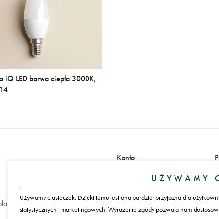
a iQ LED barwa ciepła 3000K,
E14
Konto
P
Zaloguj się
UŻYWAMY C
Załóż konto
Używamy ciasteczek. Dzięki temu jest ona bardziej przyjazna dla użytkown
łatności
statystycznych i marketingowych. Wyrażenie zgody pozwala nam dostosować