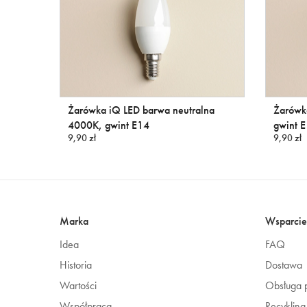
Żarówka iQ LED barwa neutralna
Żarówk
4000K, gwint E14
gwint 
9,90 zł
9,90 zł
Marka
Wsparcie
Idea
FAQ
Historia
Dostawa
Wartości
Obsługa p
Współpraca
Recykling