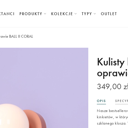
KTANCI
PRODUKTY
KOLEKCJE
TYPY
OUTLET
oprawie BALL II CORAL
Kulisty
oprawi
349,00 z
OPIS
SPECY
Nasze bestsellero
kinkietów, w któr
szklanego klosza.