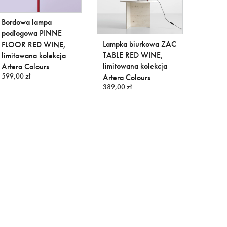
Bordowa lampa
podłogowa PINNE
Lampka biurkowa ZAC
Beżow
FLOOR RED WINE,
TABLE RED WINE,
podło
limitowana kolekcja
limitowana kolekcja
FLOOR
Artera Colours
599,00 zł
Artera Colours
kolekcj
389,00 zł
Colour
599,00 