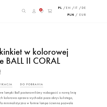
PL
/EN
/IT
/DE
0
PLN
/ EUR
 kinkiet w kolorowej
e BALL II CORAL
ł
FIKACJA
DO POBRANIA
we lampki Ball postanowiliśmy wzbogacić o nową linię
ych kolorowa oprawa wychodzi poza obrys kulistego,
 Ta minimalistyczna w formie lampa ścienna pozwala