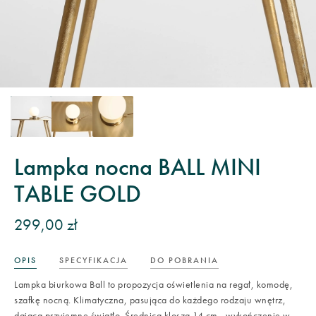
Lampka nocna BALL MINI
TABLE GOLD
299,00 zł
OPIS
SPECYFIKACJA
DO POBRANIA
Lampka biurkowa Ball to propozycja oświetlenia na regał, komodę,
szafkę nocną. Klimatyczna, pasująca do każdego rodzaju wnętrz,
dająca przyjemne światło. Średnica klosza 14 cm., wykończenie w