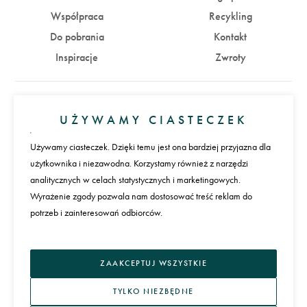
Współpraca
Recykling
Do pobrania
Kontakt
Inspiracje
Zwroty
Konto
UŻYWAMY CIASTECZEK
Zaloguj się
Załóż konto
Używamy ciasteczek. Dzięki temu jest ona bardziej przyjazna dla
użytkownika i niezawodna. Korzystamy również z narzędzi
Płatności
analitycznych w celach statystycznych i marketingowych.
Wyrażenie zgody pozwala nam dostosować treść reklam do
potrzeb i zainteresowań odbiorców.
Język
ZAAKCEPTUJ WSZYSTKIE
TYLKO NIEZBĘDNE