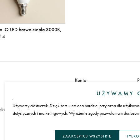
a iQ LED barwa ciepła 3000K,
E14
Konto
P
Zaloguj się
UŻYWAMY C
Załóż konto
Używamy ciasteczek. Dzięki temu jest ona bardziej przyjazna dla użytkown
łatności
statystycznych i marketingowych. Wyrażenie zgody pozwala nam dostosować
J
ZAAKCEPTUJ WSZYSTKIE
TYLKO