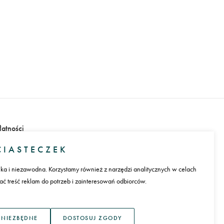
łatności
IASTECZEK
ika i niezawodna. Korzystamy również z narzędzi analitycznych w celach
 treść reklam do potrzeb i zainteresowań odbiorców.
ęzyk
 NIEZBĘDNE
DOSTOSUJ ZGODY