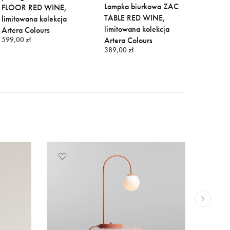
Lampka biurkowa ZAC
Beżow
FLOOR RED WINE,
TABLE RED WINE,
podło
limitowana kolekcja
limitowana kolekcja
FLOOR
Artera Colours
599,00 zł
Artera Colours
kolekcj
389,00 zł
Colour
599,00 