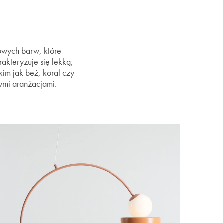
owych barw, które
akteryzuje się lekką,
kim jak beż, koral czy
ymi aranżacjami.