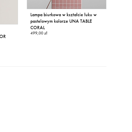
Lampa biurkowa w kształcie łuku w
Kulist
pastelowym kolorze UNA TABLE
BALL I
349,00 
CORAL
499,00 zł
OOR