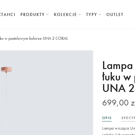
KTANCI
PRODUKTY
KOLEKCJE
TYPY
OUTLET
łuku w pastelowym kolorze UNA 2 CORAL
Lampa 
łuku w
UNA 2
699,00 z
OPIS
SPECY
Lampa wisząca Una 
jadalni lub przest