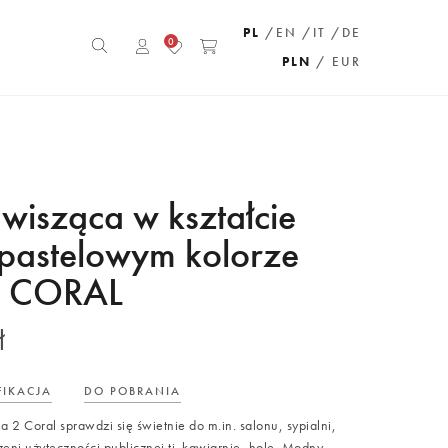
PL
/EN
/IT
/DE
0
PLN
/ EUR
wisząca w kształcie
 pastelowym kolorze
 CORAL
ł
FIKACJA
DO POBRANIA
2 Coral sprawdzi się świetnie do m.in. salonu, sypialni,
rzeni użyteczności publicznej tj. kawiarnie, hole. Modny