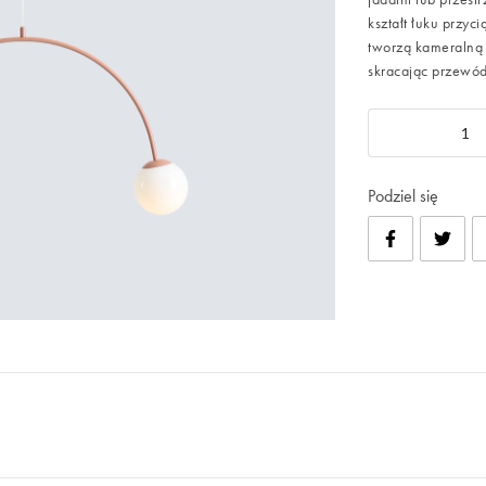
kształt łuku przyc
tworzą kameralną
skracając przewód
Podziel się