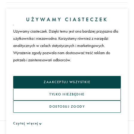
Konto
UŻYWAMY CIASTECZEK
Zaloguj się
Załóż konto
Używamy ciasteczek. Dzięki temu jest ona bardziej przyjazna dla
użytkownika i niezawodna. Korzystamy również z narzędzi
Płatności
analitycznych w celach statystycznych i marketingowych.
Wyrażenie zgody pozwala nam dostosować treść reklam do
potrzeb i zainteresowań odbiorców.
Język
ZAAKCEPTUJ WSZYSTKIE
TYLKO NIEZBĘDNE
DOSTOSUJ ZGODY
REGULAMIN I POLITYKA PRYWATNOŚCI
Czytaj więcej
ARTERA 2026