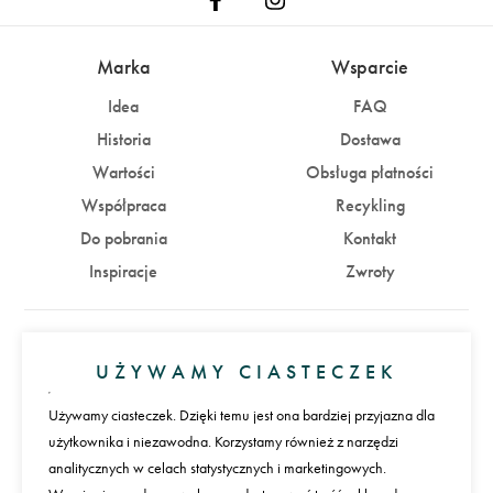
Marka
Wsparcie
Idea
FAQ
Historia
Dostawa
Wartości
Obsługa płatności
Współpraca
Recykling
Do pobrania
Kontakt
Inspiracje
Zwroty
Konto
UŻYWAMY CIASTECZEK
Zaloguj się
Załóż konto
Używamy ciasteczek. Dzięki temu jest ona bardziej przyjazna dla
użytkownika i niezawodna. Korzystamy również z narzędzi
Płatności
analitycznych w celach statystycznych i marketingowych.