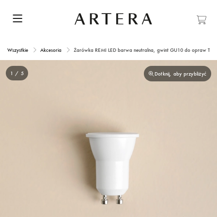
Wszystkie
Akcesoria
Żarówka REMI LED barwa neutralna, gwint GU10 do opraw TR
1 / 5
Dotknij, aby przybliżyć