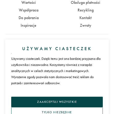
Wartości
Obsługa płatności
Współpraca
Recykling
Do pobrania
Kontakt
Inspiracje
Zwroty
Konto
UŻYWAMY CIASTECZEK
Zaloguj się
Załóż konto
Używamy ciasteczek. Dzięki temu jest ona bardziej przyjazna dla
użytkownika i niezawodna. Korzystamy również z narzędzi
Płatności
analitycznych w celach statystycznych i marketingowych.
Wyrażenie zgody pozwala nam dostosować treść reklam do
potrzeb i zainteresowań odbiorców.
Język
ZAAKCEPTUJ WSZYSTKIE
TYLKO NIEZBĘDNE