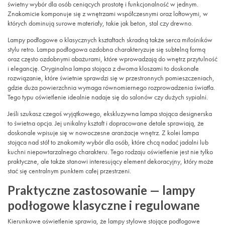
świetny wybór dla osób ceniących prostotę i funkcjonalność w jednym.
Znakomicie komponuje się z wnętrzami współczesnymi oraz loftowymi, w
których dominują surowe materiały, takie jak beton, stal czy drewno.
Lampy podłogowe o klasycznych kształtach skradną także serca miłośników
stylu retro. Lampa podłogowa ozdobna charakteryzuje się subtelną formą
oraz często ozdobnymi abażurami, które wprowadzają do wnętrz przytulność
i elegancję. Oryginalna lampa stojąca z dwoma kloszami to doskonałe
rozwiązanie, które świetnie sprawdzi się w przestronnych pomieszczeniach,
gdzie duża powierzchnia wymaga równomiernego rozprowadzenia światła.
Tego typu oświetlenie idealnie nadaje się do salonów czy dużych sypialni.
Jeśli szukasz czegoś wyjątkowego, ekskluzywna lampa stojąca designerska
to świetna opcja. Jej unikalny kształt i dopracowane detale sprawiają, że
doskonale wpisuje się w nowoczesne aranżacje wnętrz. Z kolei lampa
stojąca nad stół to znakomity wybór dla osób, które chcą nadać jadalni lub
kuchni niepowtarzalnego charakteru. Tego rodzaju oświetlenie jest nie tylko
praktyczne, ale także stanowi interesujący element dekoracyjny, który może
stać się centralnym punktem całej przestrzeni.
Praktyczne zastosowanie — lampy
podłogowe klasyczne i regulowane
Kierunkowe oświetlenie sprawia, że lampy stylowe stojące podłogowe