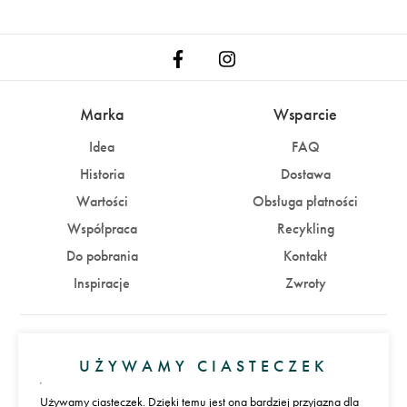
Marka
Wsparcie
Idea
FAQ
Historia
Dostawa
Wartości
Obsługa płatności
Współpraca
Recykling
Do pobrania
Kontakt
Inspiracje
Zwroty
Konto
UŻYWAMY CIASTECZEK
Zaloguj się
Załóż konto
Używamy ciasteczek. Dzięki temu jest ona bardziej przyjazna dla