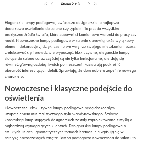
Strona 2 z 3
Eleganckie lampy podłogowe, zwłaszcza designerskie to najlepsze
dodatkowe oświetlenie do salonu czy sypialni. To przede wszystkim
praktyczne źródło światła, które zapewni ci komfortowe warunki do pracy czy
nauki. Nowoczesne lampy podłogowe w salonie stanowią także wyjątkowy
element dekoracyjny, dzięki czemu we wnętrzu swojego mieszkania możesz
zrelaksować się i prawdziwie wypocząć. Ekskluzywne, eleganckie lampy
stojące do salonu coraz częściej są nie tylko funkcjonalne, ale stają się
również główną ozdobą Twoich pomieszczeń. Pozwalają podkreślić
obecność interesujących detali. Sprawiają, że dom nabiera zupełnie nowego
charakteru.
Nowoczesne i klasyczne podejście do
oświetlenia
Nowoczesne, ekskluzywne lampy podłogowe będą doskonałym
uzupełnieniem minimalistycznego stylu skandynawskiego. Stalowe
konstrukcje lamp stojących designerskich zostały zaprojektowane z myślą o
najbardziej wymagających klientach. Designerskie lampy podłogowe o
smukłych liniach i geometrycznych formach harmonijnie wpisują się w
estetykę nowoczesnych wnętrz. Lampa podłogowa nowoczesna do salonu to