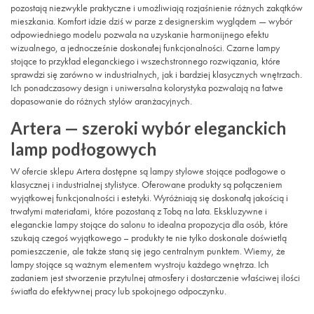
pozostają niezwykle praktyczne i umożliwiają rozjaśnienie różnych zakątków
mieszkania. Komfort idzie dziś w parze z designerskim wyglądem — wybór
odpowiedniego modelu pozwala na uzyskanie harmonijnego efektu
wizualnego, a jednocześnie doskonałej funkcjonalności. Czarne lampy
stojące to przykład eleganckiego i wszechstronnego rozwiązania, które
sprawdzi się zarówno w industrialnych, jak i bardziej klasycznych wnętrzach.
Ich ponadczasowy design i uniwersalna kolorystyka pozwalają na łatwe
dopasowanie do różnych stylów aranżacyjnych.
Artera — szeroki wybór eleganckich
lamp podłogowych
W ofercie sklepu Artera dostępne są lampy stylowe stojące podłogowe o
klasycznej i industrialnej stylistyce. Oferowane produkty są połączeniem
wyjątkowej funkcjonalności i estetyki. Wyróżniają się doskonałą jakością i
trwałymi materiałami, które pozostaną z Tobą na lata. Ekskluzywne i
eleganckie lampy stojące do salonu to idealna propozycja dla osób, które
szukają czegoś wyjątkowego – produkty te nie tylko doskonale doświetlą
pomieszczenie, ale także staną się jego centralnym punktem. Wiemy, że
lampy stojące są ważnym elementem wystroju każdego wnętrza. Ich
zadaniem jest stworzenie przytulnej atmosfery i dostarczenie właściwej ilości
światła do efektywnej pracy lub spokojnego odpoczynku.