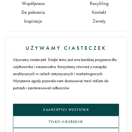
Współpraca
Recykling
Do pobrania
Kontakt
Inspiracje
Zwroty
Konto
UŻYWAMY CIASTECZEK
Zaloguj się
Załóż konto
Używamy ciasteczek. Dzięki temu jest ona bardziej przyjazna dla
użytkownika i niezawodna. Korzystamy również z narzędzi
Płatności
analitycznych w celach statystycznych i marketingowych.
Wyrażenie zgody pozwala nam dostosować treść reklam do
potrzeb i zainteresowań odbiorców.
Język
ZAAKCEPTUJ WSZYSTKIE
TYLKO NIEZBĘDNE