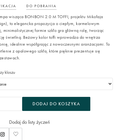
FIKACJA
DO POBRANIA
lampa wisząca BONBON 2.0 M TOFFI, projektu Mikołaja
ign), to elegancka propozycja o ciepłym, karmelowym
 minimalistycznej formie szkło gra główną rolę, tworząc
ję świetlną. Beżowy kolor toffi wprowadza do wnętrza
monię, idealnie współgrając z nowoczesnymi aranżacjami. To
tlenie z opalowego szkła, które pięknie prezentuje się
 zestawach.
zy kloszu
DODAJ DO KOSZYKA
Dodaj do listy życzeń