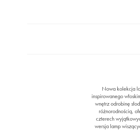
Nowa kolekcja l
inspirowanego włoskim
wnętrz odrobinę sło
różnorodnością, of
czterech wyjątkowyc
wersja lamp wiszącyc