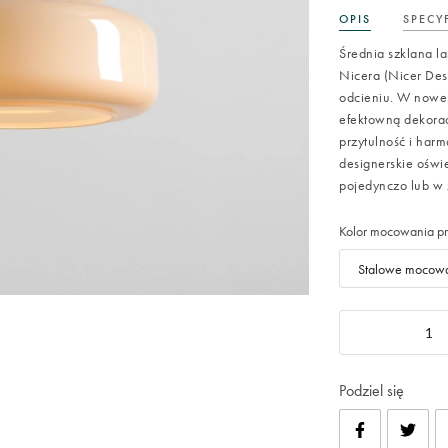
OPIS
SPECY
Średnia szklana 
Nicera (Nicer Des
odcieniu. W nowej,
efektowną dekorac
przytulność i har
designerskie oświe
pojedynczo lub w
Kolor mocowania pr
Podziel się