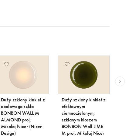
Duży szklany kinkiet z
Duży szklany kinkiet z
Duży s
opalowego szkła
efektownym
w beż
BONBON WALL M
ciemnozielonym,
BONB
ALMOND proj.
szklanym kloszem
TOFFI 
Mikołaj Nicer (Nicer
BONBON Wall LIME
Nicer 
799,00 
Design)
M proj. Mikołaj Nicer