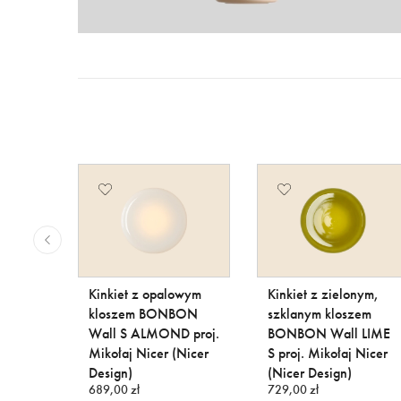
zklana
Kinkiet z opalowym
Kinkiet z zielonym,
 w
kloszem BONBON
szklanym kloszem
Wall S ALMOND proj.
BONBON Wall LIME
ze
Mikołaj Nicer (Nicer
S proj. Mikołaj Nicer
 LIME
Design)
(Nicer Design)
689,00 zł
729,00 zł
icer