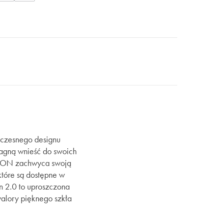
czesnego designu
ragną wnieść do swoich
ONBON zachwyca swoją
które są dostępne w
n 2.0 to uproszczona
walory pięknego szkła