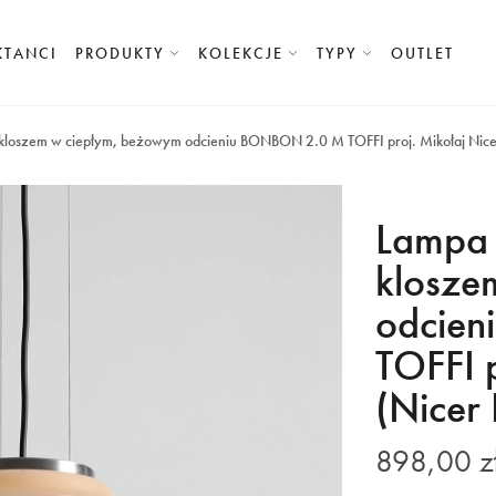
KTANCI
PRODUKTY
KOLEKCJE
TYPY
OUTLET
kloszem w ciepłym, beżowym odcieniu BONBON 2.0 M TOFFI proj. Mikołaj Nicer
Lampa 
klosze
odcie
TOFFI p
(Nicer 
898,00 z