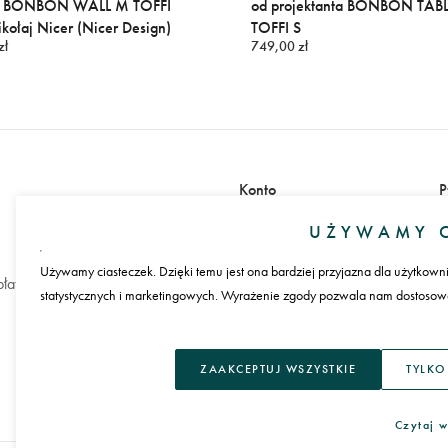
e BONBON WALL M TOFFI
od projektanta BONBON TAB
ikołaj Nicer (Nicer Design)
TOFFI S
zł
749,00 zł
Konto
P
Zaloguj się
UŻYWAMY C
Załóż konto
Używamy ciasteczek. Dzięki temu jest ona bardziej przyjazna dla użytkown
łatności
statystycznych i marketingowych. Wyrażenie zgody pozwala nam dostosować
J
ZAAKCEPTUJ WSZYSTKIE
TYLKO
Czytaj w