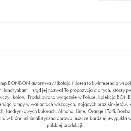
amp BONBON autorstwa Mikołaja Nicera to kwintesencja współ
i landrynkami - stąd jej nazwa! To propozycja dla tych, którzy p
dyczy i koloru. Produkowana wyłącznie w Polsce, kolekcja B
erując lampy w wariantach wiszących, stojących oraz kinkietów, 
h, landrynkowych kolorach: Almond, Lime, Orange i Toffi. Bonbo
h, w której minimalistyczna oprawa jeszcze bardziej uwypukla 
polskiej produkcji.