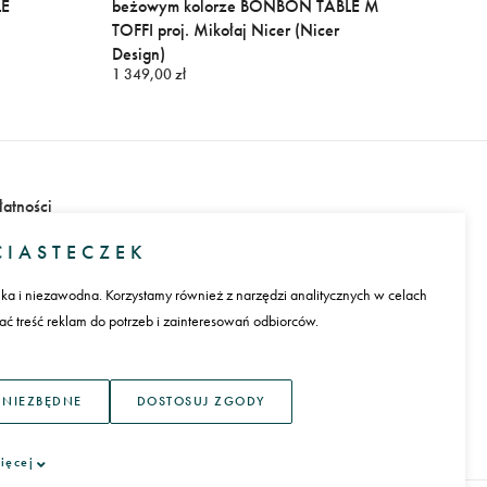
LE
beżowym kolorze BONBON TABLE M
podłog
TOFFI proj. Mikołaj Nicer (Nicer
kolor
Design)
proj. 
1 349,00 zł
2 790,0
łatności
IASTECZEK
ika i niezawodna. Korzystamy również z narzędzi analitycznych w celach
 treść reklam do potrzeb i zainteresowań odbiorców.
ęzyk
 NIEZBĘDNE
DOSTOSUJ ZGODY
ięcej