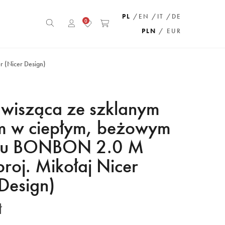
PL
/EN
/IT
/DE
0
PLN
/ EUR
 (Nicer Design)
wisząca ze szklanym
m w ciepłym, beżowym
niu BONBON 2.0 M
roj. Mikołaj Nicer
Design)
ł