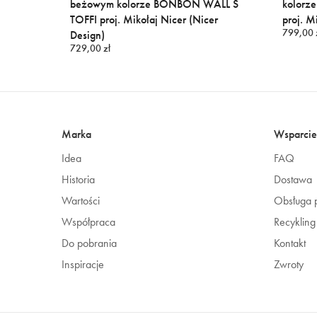
.0 S
beżowym kolorze BONBON WALL S
kolorz
er
TOFFI proj. Mikołaj Nicer (Nicer
proj. M
799,00 
Design)
729,00 zł
Marka
Wsparcie
Idea
FAQ
Historia
Dostawa
Wartości
Obsługa p
Współpraca
Recykling
Do pobrania
Kontakt
Inspiracje
Zwroty