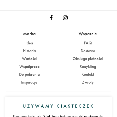
Marka
Wsparcie
Idea
FAQ
Historia
Dostawa
Wartości
Obsługa płatności
Współpraca
Recykling
Do pobrania
Kontakt
Inspiracje
Zwroty
Konto
UŻYWAMY CIASTECZEK
Zaloguj się
Załóż konto
Używamy ciasteczek. Dzięki temu jest ona bardziej przyjazna dla