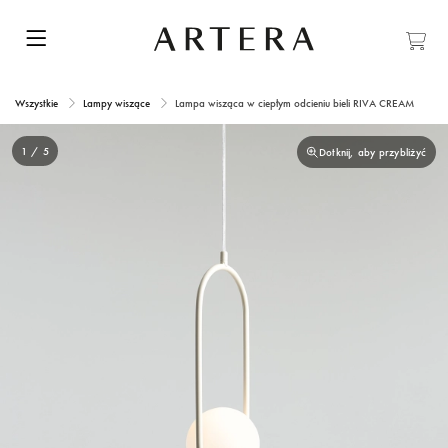
Wszystkie
Lampy wiszące
Lampa wisząca w ciepłym odcieniu bieli RIVA CREAM
1 / 5
Dotknij, aby przybliżyć