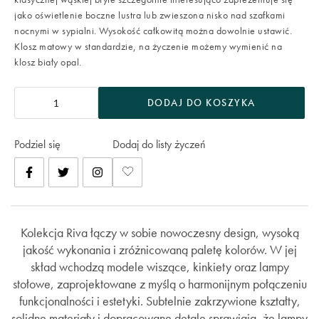
jako oświetlenie boczne lustra lub zwieszona nisko nad szafkami
nocnymi w sypialni. Wysokość całkowitą można dowolnie ustawić.
Klosz matowy w standardzie, na życzenie możemy wymienić na
klosz biały opal.
DODAJ DO KOSZYKA
Podziel się
Dodaj do listy życzeń
Kolekcja Riva łączy w sobie nowoczesny design, wysoką
jakość wykonania i zróżnicowaną paletę kolorów. W jej
skład wchodzą modele wiszące, kinkiety oraz lampy
stołowe, zaprojektowane z myślą o harmonijnym połączeniu
funkcjonalności i estetyki. Subtelnie zakrzywione kształty,
solidne materiały i dopracowane detale sprawiają, że lampy