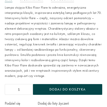
Lampa stojąca Kibo Floor Flare to odważna, energetyczna
interpretacja klasyki, inspirowana estetyką lamp podłogowych lat 70.
Intensywny kolor flare – ciepły, nasycony odcień pomarańczy –
nadaje projektowi wyrazistości i zamienia lampę w pełnoprawny
element dekoracyjny wnętrza. Charakterystyczny stalowy abażur o
retro proporcjach osadzony jest na kulistym, szklanym kloszu, co
tworzy ciekawą grę form i materiałów. Abażur można dowolnie
ustawiać, regulując kierunek światła i zmieniając wizualny charakter
lampy – od bardziej rzeźbiarskiego po funkcjonalny, skierowany
punktowo. Smukła podstawa i prosta linia konstrukcji równoważą
intensywny kolor i rozbudowaną górną część lampy. Dzięki temu
Kibo Floor Flare doskonale sprawdzi się zarówno w nowoczesnych
aranżacjach, jak i we wnętrzach inspirowanych stylem mid-century
modern, pop-art czy vintage.
DODAJ DO KOSZYKA
Podziel się
Dodaj do listy życzeń