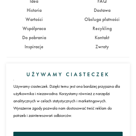
Idea
FAQ
Historia
Dostawa
Wartości
Obsługa płatności
Współpraca
Recykling
Do pobrania
Kontakt
Inspiracje
Zwroty
Konto
UŻYWAMY CIASTECZEK
Zaloguj się
Załóż konto
Używamy ciasteczek. Dzięki temu jest ona bardziej przyjazna dla
użytkownika i niezawodna. Korzystamy również z narzędzi
Płatności
analitycznych w celach statystycznych i marketingowych.
Wyrażenie zgody pozwala nam dostosować treść reklam do
potrzeb i zainteresowań odbiorców.