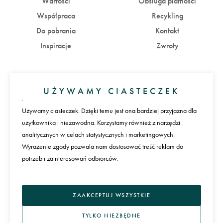
Wartości
Obsługa płatności
Współpraca
Recykling
Do pobrania
Kontakt
Inspiracje
Zwroty
Konto
UŻYWAMY CIASTECZEK
Zaloguj się
Załóż konto
Używamy ciasteczek. Dzięki temu jest ona bardziej przyjazna dla
użytkownika i niezawodna. Korzystamy również z narzędzi
Płatności
analitycznych w celach statystycznych i marketingowych.
Wyrażenie zgody pozwala nam dostosować treść reklam do
potrzeb i zainteresowań odbiorców.
Język
ZAAKCEPTUJ WSZYSTKIE
TYLKO NIEZBĘDNE