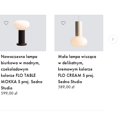
Nowoczesna lampa
Mała lampa wisząca
Mała l
biurkowa w modnym,
w delikatnym,
w subt
czekoladowym
kremowym kolorze
kolorz
kolorze FLO TABLE
FLO CREAM S proj.
proj. 
589,00 
MOKKA S proj. Sedno
Sedno Studio
589,00 zł
Studio
599,00 zł