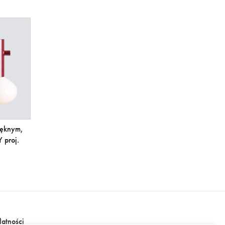
ięknym,
 proj.
łatności