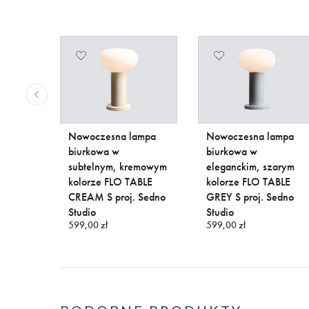
 lampa
Nowoczesna lampa
Nowoczesna lampa
KY S
biurkowa w
biurkowa w
dio
subtelnym, kremowym
eleganckim, szarym
kolorze FLO TABLE
kolorze FLO TABLE
CREAM S proj. Sedno
GREY S proj. Sedno
Studio
Studio
599,00 zł
599,00 zł