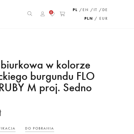
PL
/EN
/IT
/DE
0
PLN
/ EUR
biurkowa w kolorze
ckiego burgundu FLO
RUBY M proj. Sedno
ł
FIKACJA
DO POBRANIA