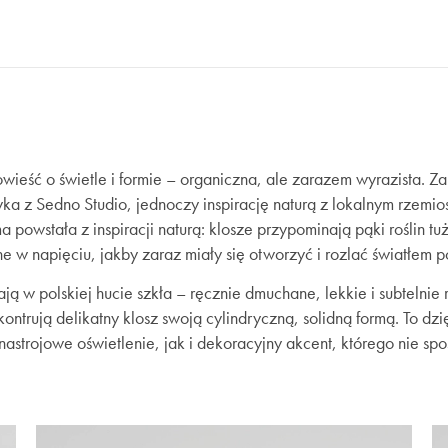
wieść o świetle i formie – organiczna, ale zarazem wyrazista. 
ka z Sedno Studio, jednoczy inspirację naturą z lokalnym rzemi
a powstała z inspiracji naturą: klosze przypominają pąki roślin t
e w napięciu, jakby zaraz miały się otworzyć i rozlać światłem p
ją w polskiej hucie szkła – ręcznie dmuchane, lekkie i subtelnie 
ontrują delikatny klosz swoją cylindryczną, solidną formą. To dzi
astrojowe oświetlenie, jak i dekoracyjny akcent, którego nie sp