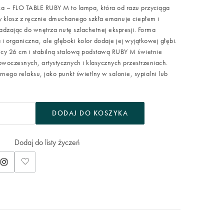
a – FLO TABLE RUBY M to lampa, która od razu przyciąga
y klosz z ręcznie dmuchanego szkła emanuje ciepłem i
dzając do wnętrza nutę szlachetnej ekspresji. Forma
 i organiczna, ale głęboki kolor dodaje jej wyjątkowej głębi.
icy 26 cm i stabilną stalową podstawą RUBY M świetnie
owoczesnych, artystycznych i klasycznych przestrzeniach.
nego relaksu, jako punkt świetlny w salonie, sypialni lub
DODAJ DO KOSZYKA
Dodaj do listy życzeń