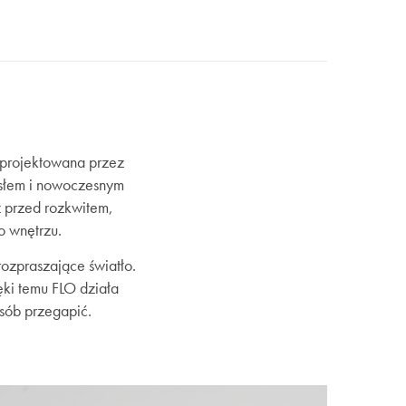
Zaprojektowana przez
osłem i nowoczesnym
uż przed rozkwitem,
o wnętrzu.
rozpraszające światło.
ęki temu FLO działa
osób przegapić.