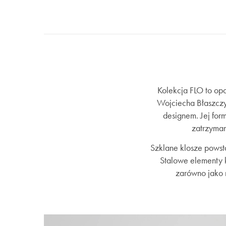
Kolekcja FLO to opo
Wojciecha Błaszczy
designem. Jej form
zatrzyman
Szklane klosze powsta
Stalowe elementy k
zarówno jako n