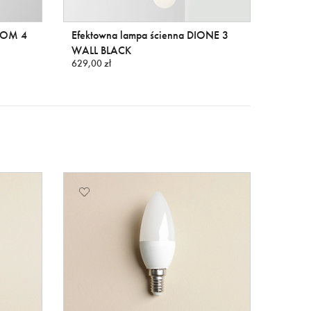
LOOM 4
Efektowna lampa ścienna DIONE 3
Lampa
WALL BLACK
BLACK
629,00 zł
820,00 