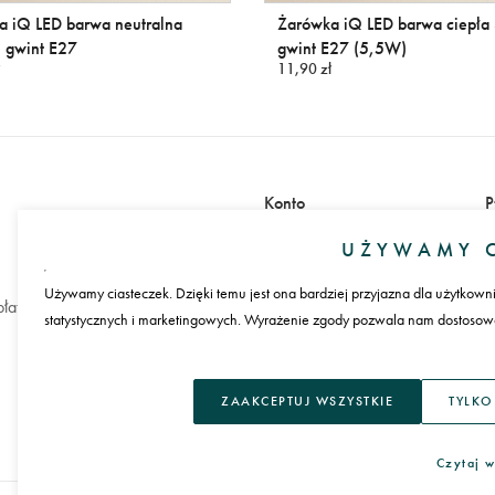
a iQ LED barwa neutralna
Żarówka iQ LED barwa ciepła
 gwint E27
gwint E27 (5,5W)
11,90 zł
Konto
P
Zaloguj się
UŻYWAMY C
Załóż konto
Używamy ciasteczek. Dzięki temu jest ona bardziej przyjazna dla użytkown
łatności
statystycznych i marketingowych. Wyrażenie zgody pozwala nam dostosować
J
ZAAKCEPTUJ WSZYSTKIE
TYLKO
Czytaj w