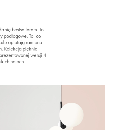
a się bestsellerem. To
py podłogowe. To, co
kule oplatają ramiona
m. Kolekcja pięknie
 prezentowanej wersji 4
skich holach