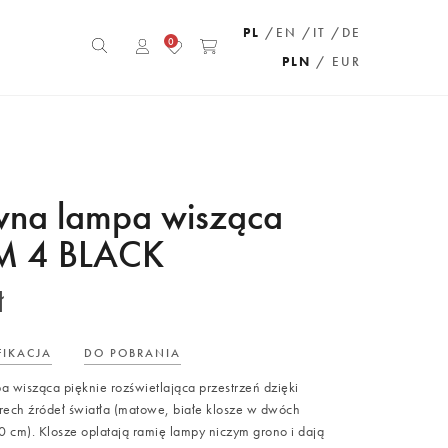
PL
/EN
/IT
/DE
0
PLN
/ EUR
wna lampa wisząca
 4 BLACK
ł
FIKACJA
DO POBRANIA
wisząca pięknie rozświetlająca przestrzeń dzięki
rech źródeł światła (matowe, białe klosze w dwóch
0 cm). Klosze oplatają ramię lampy niczym grono i dają