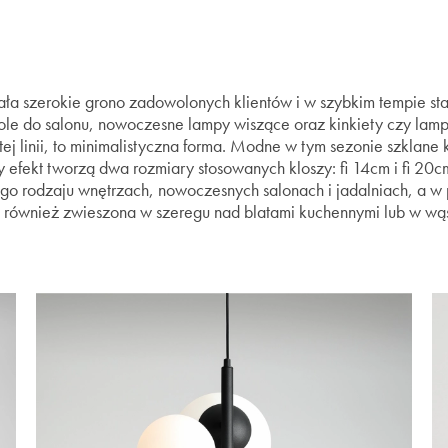
ła szerokie grono zadowolonych klientów i w szybkim tempie stał
ole do salonu, nowoczesne lampy wiszące oraz kinkiety czy lam
tej linii, to minimalistyczna forma. Modne w tym sezonie szklane 
y efekt tworzą dwa rozmiary stosowanych kloszy: fi 14cm i fi 20c
go rodzaju wnętrzach, nowoczesnych salonach i jadalniach, a w
 również zwieszona w szeregu nad blatami kuchennymi lub w wą