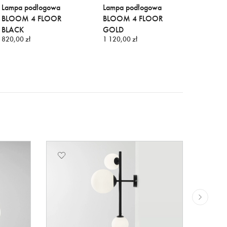
Lampa podłogowa
Lampa podłogowa
Elegan
BLOOM 4 FLOOR
BLOOM 4 FLOOR
wiszą
BLACK
GOLD
BRASS
820,00 zł
1 120,00 zł
978,00 