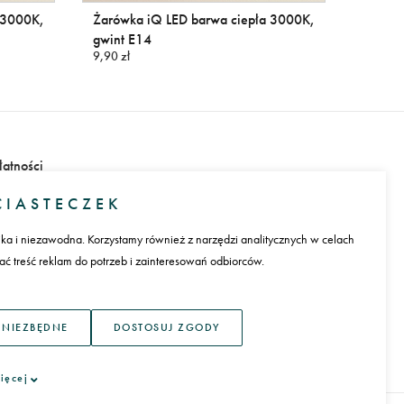
 3000K,
Żarówka iQ LED barwa ciepła 3000K,
gwint E14
9,90 zł
łatności
IASTECZEK
ika i niezawodna. Korzystamy również z narzędzi analitycznych w celach
 treść reklam do potrzeb i zainteresowań odbiorców.
ęzyk
 NIEZBĘDNE
DOSTOSUJ ZGODY
ięcej