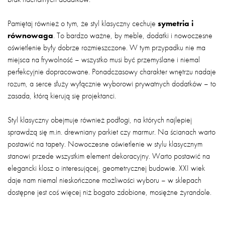
Pamiętaj również o tym, że styl klasyczny cechuje
symetria i
równowaga
. To bardzo ważne, by meble, dodatki i nowoczesne
oświetlenie były dobrze rozmieszczone. W tym przypadku nie ma
miejsca na frywolność – wszystko musi być przemyślane i niemal
perfekcyjnie dopracowane. Ponadczasowy charakter wnętrzu nadaje
rozum, a serce służy wyłącznie wyborowi prywatnych dodatków – to
zasada, którą kierują się projektanci.
Styl klasyczny obejmuje również podłogi, na których najlepiej
sprawdzą się m.in. drewniany parkiet czy marmur. Na ścianach warto
postawić na tapety. Nowoczesne oświetlenie w stylu klasycznym
stanowi przede wszystkim element dekoracyjny. Warto postawić na
elegancki klosz o interesującej, geometrycznej budowie. XXI wiek
daje nam niemal nieskończone możliwości wyboru – w sklepach
dostępne jest coś więcej niż bogato zdobione, mosiężne żyrandole.