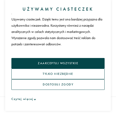
Konto
UŻYWAMY CIASTECZEK
Zaloguj się
Załóż konto
Używamy ciasteczek. Dzięki temu jest ona bardziej przyjazna dla
użytkownika i niezawodna. Korzystamy również z narzędzi
Płatności
analitycznych w celach statystycznych i marketingowych.
Wyrażenie zgody pozwala nam dostosować treść reklam do
potrzeb i zainteresowań odbiorców.
Język
ZAAKCEPTUJ WSZYSTKIE
TYLKO NIEZBĘDNE
DOSTOSUJ ZGODY
REGULAMIN I POLITYKA PRYWATNOŚCI
Czytaj więcej
ARTERA 2026
WSZYSTKIE PRAWA ZASTRZEŻONE