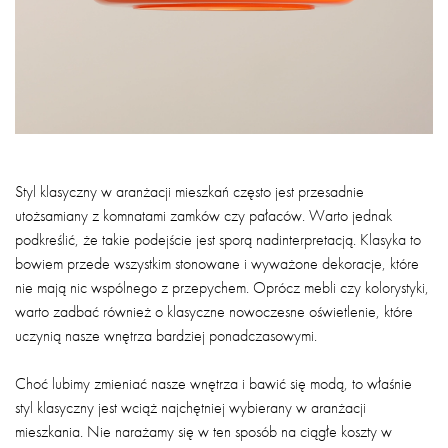
Styl klasyczny w aranżacji mieszkań często jest przesadnie
utożsamiany z komnatami zamków czy pałaców. Warto jednak
podkreślić, że takie podejście jest sporą nadinterpretacją. Klasyka to
bowiem przede wszystkim stonowane i wyważone dekoracje, które
nie mają nic wspólnego z przepychem. Oprócz mebli czy kolorystyki,
warto zadbać również o klasyczne nowoczesne oświetlenie, które
uczynią nasze wnętrza bardziej ponadczasowymi.
Choć lubimy zmieniać nasze wnętrza i bawić się modą, to właśnie
styl klasyczny jest wciąż najchętniej wybierany w aranżacji
mieszkania. Nie narażamy się w ten sposób na ciągłe koszty w