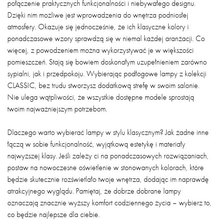
połączenie praktycznych funkcjonalności i niebywałego designu.
Dzięki nim możliwe jest wprowadzenia do wnętrza podniosłej
atmosfery. Okazuje się jednocześnie, że ich klasyczne kolory i
ponadczasowe wzory sprawdzą się w niemal każdej aranżacji. Co
więcej, z powodzeniem można wykorzystywać je w większości
pomieszczeń. Stają się bowiem doskonałym uzupełnieniem zarówno
sypialni, jak i przedpokoju. Wybierając podłogowe lampy z kolekcji
CLASSIC, bez trudu stworzysz dodatkową strefę w swoim salonie.
Nie ulega wątpliwości, że wszystkie dostępne modele sprostają
twoim najważniejszym potrzebom.
Dlaczego warto wybierać lampy w stylu klasycznym? Jak żadne inne
łączą w sobie funkcjonalność, wyjątkową estetykę i materiały
najwyższej klasy. Jeśli zależy ci na ponadczasowych rozwiązaniach,
postaw na nowoczesne oświetlenie w stonowanych kolorach, które
będzie skutecznie rozświetlało twoje wnętrza, dodając im naprawdę
atrakcyjnego wyglądu. Pamiętaj, że dobrze dobrane lampy
oznaczają znacznie wyższy komfort codziennego życia – wybierz to,
co będzie najlepsze dla ciebie.