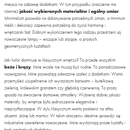
miejsca na zabawę dodatkami. W tym przypadku znaczenie ma
również
jakość wybieranych materiałów i ogólny umiar
.
Minimalizm pozwala na dokonywanie potrzebnych zmian, a minimum
mebli i dekoracji zapewnia potrzebną do życia harmonię i
wnętrzarski ład. Dobrym wykończeniem tego rodzaju przestrzeni są
nowoczesne lampy – wiszące lub stojące, o prostych,
geometrycznych kształtach.
Jaki kolor dominuje w klasycznym wnętrzu? To przede wszystkim
beże i brązy
, które wcale nie muszą być nudne. To ponadczasowe
rozwiązania, które pozwalają odważnie szaleć z dodatkami. Warto
przemyśleć uzupełnienie ich wyrazistymi barwami – butelkową
zielenią, królewskim granatem czy głęboką czerwienią. To prosty
sposób na stworzenie domowej atmosfery. Wybieraj dobrej jakości
materiały, by wnętrze było jednocześnie eleganckie i
nieprzytłaczające. W stylu klasycznym warto postawić na atłas,
aksamit, skórę lub marmur. W takim otoczeniu idealnie sprawdzi się
industrialne oświetlenie nowoczesne, które wyróżniają proste kształty i
brak nachalnych dodatków.