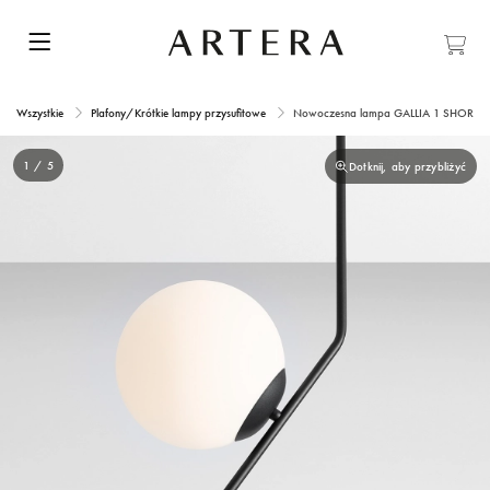
Wszystkie
Plafony/Krótkie lampy przysufitowe
Nowoczesna lampa GALLIA 1 SHORT BL
1 / 5
Dotknij, aby przybliżyć