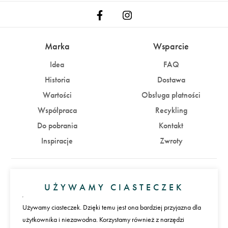
Marka
Wsparcie
Idea
FAQ
Historia
Dostawa
Wartości
Obsługa płatności
Współpraca
Recykling
Do pobrania
Kontakt
Inspiracje
Zwroty
Konto
UŻYWAMY CIASTECZEK
Zaloguj się
Załóż konto
Używamy ciasteczek. Dzięki temu jest ona bardziej przyjazna dla
użytkownika i niezawodna. Korzystamy również z narzędzi
Płatności