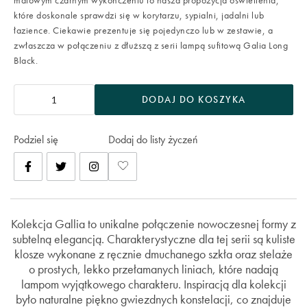
matowym czarnym wykończeniu to nasza propozycja oświetlenia,
które doskonale sprawdzi się w korytarzu, sypialni, jadalni lub
łazience. Ciekawie prezentuje się pojedynczo lub w zestawie, a
zwłaszcza w połączeniu z dłuższą z serii lampą sufitową Galia Long
Black.
DODAJ DO KOSZYKA
Podziel się
Dodaj do listy życzeń
Kolekcja Gallia to unikalne połączenie nowoczesnej formy z
subtelną elegancją. Charakterystyczne dla tej serii są kuliste
klosze wykonane z ręcznie dmuchanego szkła oraz stelaże
o prostych, lekko przełamanych liniach, które nadają
lampom wyjątkowego charakteru. Inspiracją dla kolekcji
było naturalne piękno gwiezdnych konstelacji, co znajduje