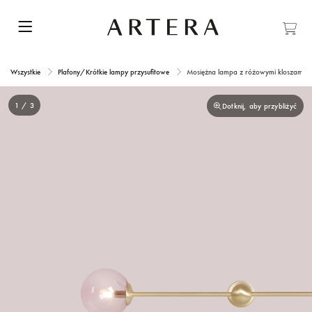
Wszystkie
Plafony/Krótkie lampy przysufitowe
Mosiężna lampa z różowymi kloszami 
1 / 3
Dotknij, aby przybliżyć