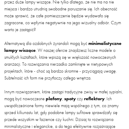
przez duże lampy wiszące. Nie tylko dlatego, że nie ma na nie
miejsca i bardzo utrudnią swobodne poruszanie się. Ich obecność
może sprawić, że całe pomieszczenie będzie wydawało się
zagracone, co wpłynie negatywnie na jego wizualny odbiór. Czym
warto je zastąpić?
Alternatywą dla ozdobnych żyrandoli mogą być
minimalistyczne
lampy wiszące
. W naszej ofercie znajdziesz liczne modele o
smukłych kształtach, które wpiszą się w większość nowoczesnych
aranżacji. To rozwiązania nierzadko zamknięte w nietypowych
projektach, które - choć są bardzo skromne - przyciągają uwagę.
Subtelność ich form nie przytłoczy całego wnętrza.
Innym rozwiązaniem, które zastąpi tradycyjne zwisy w małej sypialni,
mogą być nowoczesne
plafony
,
spoty
czy
reflektory
. Ich
uwspółcześnione formy niewiele mają wspólnego z tym, co znamy
sprzed kilkunastu lat, gdy podobne lampy sufitowe sprawdzały się
przede wszystkim w łazience czy kuchni. Dzisiaj to rozwiązania
minimalistyczne i eleganckie, a do tego efektywnie rozjaśniające