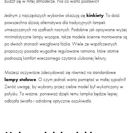
budził się w miłej atmosferze. Na co warto postawić?
Jednym z najczęstszych wyborów okazują się
kinkiety
. To dość
powszechna dzisiaj alternatywa dla tradycyjnych lampek
umieszczanych na szafkach nocnych. Podobnie jak opisywane wyżej
minimalistyczne lampy wiszące, także modele ścienne montowane są
po dwóch stronach wezgłowia łóżka. Wiele ze współczesnych
propozycji posiada wygodne regulowane ramiona, które istotnie
podnoszą komfort wieczornego czytania ulubionej lektury.
Możesz oczywiście zdecydować się również na standardowe
lampy stołowe
. O czym jednak warto pamiętać w małej sypialni?
Zwróć uwagę, by wybrany przez ciebie model był wykończony w
połysku. To ważne, ponieważ dzięki temu lampka będzie lepiej
odbijała światło i odrobinę optycznie oszukiwała.