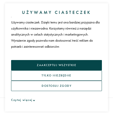
Konto
UŻYWAMY CIASTECZEK
Zaloguj się
Załóż konto
Używamy ciasteczek. Dzięki temu jest ona bardziej przyjazna dla
użytkownika i niezawodna. Korzystamy również z narzędzi
Płatności
analitycznych w celach statystycznych i marketingowych.
Wyrażenie zgody pozwala nam dostosować treść reklam do
potrzeb i zainteresowań odbiorców.
Język
ZAAKCEPTUJ WSZYSTKIE
TYLKO NIEZBĘDNE
DOSTOSUJ ZGODY
REGULAMIN I POLITYKA PRYWATNOŚCI
Czytaj więcej
ARTERA 2026
WSZYSTKIE PRAWA ZASTRZEŻONE