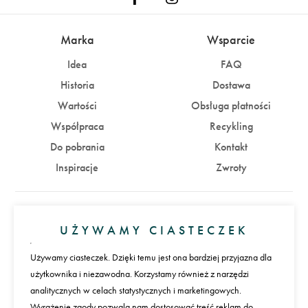
Marka
Wsparcie
Idea
FAQ
Historia
Dostawa
Wartości
Obsługa płatności
Współpraca
Recykling
Do pobrania
Kontakt
Inspiracje
Zwroty
Konto
UŻYWAMY CIASTECZEK
Zaloguj się
Załóż konto
Używamy ciasteczek. Dzięki temu jest ona bardziej przyjazna dla
użytkownika i niezawodna. Korzystamy również z narzędzi
Płatności
analitycznych w celach statystycznych i marketingowych.
Wyrażenie zgody pozwala nam dostosować treść reklam do