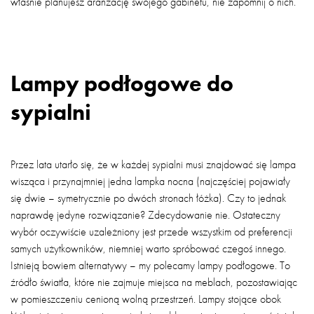
właśnie planujesz aranżację swojego gabinetu, nie zapomnij o nich.
Lampy podłogowe do
sypialni
Przez lata utarło się, że w każdej sypialni musi znajdować się lampa
wisząca i przynajmniej jedna lampka nocna (najczęściej pojawiały
się dwie – symetrycznie po dwóch stronach łóżka). Czy to jednak
naprawdę jedyne rozwiązanie? Zdecydowanie nie. Ostateczny
wybór oczywiście uzależniony jest przede wszystkim od preferencji
samych użytkowników, niemniej warto spróbować czegoś innego.
Istnieją bowiem alternatywy – my polecamy lampy podłogowe. To
źródło światła, które nie zajmuje miejsca na meblach, pozostawiając
w pomieszczeniu cenioną wolną przestrzeń. Lampy stojące obok