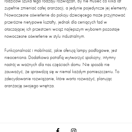
rodziców szuka tego rodzaju rozwiązań, by nie musieć co kilka lat
zupełnie zmieniać całej aranżacji, a jedynie pojedyncze jej elementy.
Nowoczesne oświetlenie do pokoju dziecięcego może przyjmować
przeróżne nietypowe kształty, jednak dla ceniących ład w
otaczającej ich przestrzeni wciąż najlepszym wyborem pozostaje
nowoczesne oświetlenie w stylu industrialnym.
Funkcjonalność i mobilność, jakie oferują lampy podłogowe, jest
nieoceniona. Dodatkowo potrafią wytworzyć spokojny, intymny
nastrój w ważnych dla nas częściach domu. Nie sposób nie
zauważyć, że sprawdzą się w niemal każdym pomieszczeniu. To
zdecydowanie rozwiązanie, które warto rozważyć, planując
aranżację swojego wnętrza.