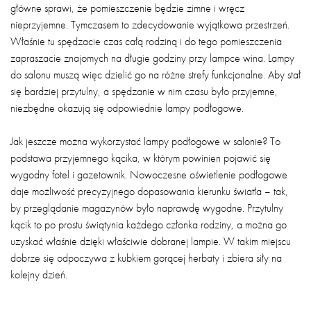
główne sprawi, że pomieszczenie będzie zimne i wręcz
nieprzyjemne. Tymczasem to zdecydowanie wyjątkowa przestrzeń.
Właśnie tu spędzacie czas całą rodziną i do tego pomieszczenia
zapraszacie znajomych na długie godziny przy lampce wina. Lampy
do salonu muszą więc dzielić go na różne strefy funkcjonalne. Aby stał
się bardziej przytulny, a spędzanie w nim czasu było przyjemne,
niezbędne okazują się odpowiednie lampy podłogowe.
Jak jeszcze można wykorzystać lampy podłogowe w salonie? To
podstawa przyjemnego kącika, w którym powinien pojawić się
wygodny fotel i gazetownik. Nowoczesne oświetlenie podłogowe
daje możliwość precyzyjnego dopasowania kierunku światła – tak,
by przeglądanie magazynów było naprawdę wygodne. Przytulny
kącik to po prostu świątynia każdego członka rodziny, a można go
uzyskać właśnie dzięki właściwie dobranej lampie. W takim miejscu
dobrze się odpoczywa z kubkiem gorącej herbaty i zbiera siły na
kolejny dzień.