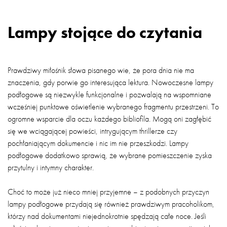
Lampy stojące do czytania
Prawdziwy miłośnik słowa pisanego wie, że pora dnia nie ma
znaczenia, gdy porwie go interesująca lektura. Nowoczesne lampy
podłogowe są niezwykle funkcjonalne i pozwalają na wspomniane
wcześniej punktowe oświetlenie wybranego fragmentu przestrzeni. To
ogromne wsparcie dla oczu każdego bibliofila. Mogą oni zagłębić
się we wciągającej powieści, intrygującym thrillerze czy
pochłaniającym dokumencie i nic im nie przeszkodzi. Lampy
podłogowe dodatkowo sprawią, że wybrane pomieszczenie zyska
przytulny i intymny charakter.
Choć to może już nieco mniej przyjemne – z podobnych przyczyn
lampy podłogowe przydają się również prawdziwym pracoholikom,
którzy nad dokumentami niejednokrotnie spędzają całe noce. Jeśli