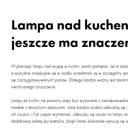
Lampa nad kuchen
jeszcze ma znacze
Wybierając lampy nad wyspę w kuchni, warto pamiętać, że to doś
a wszystkie znajdujące się w środku przedmioty są w szczególny s
się z przygotowywanych potraw. Dlatego bardzo ważny jest starann
niechcianego zniszczenia.
Lampy do kuchni nie powinny więc być wykonane z nieodpowiednie
modele z tekstylnymi abażurami, które bardzo szybko zabrudzą się 
ich czyścić i/lub często wymieniać, zdecyduj się raczej na lampy w
dodatkową zaletą jest estetyka, dzięki której doskonale wpisują si