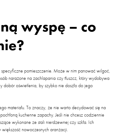
ną wyspę – co
nie?
ć specyficzne pomieszczenie. Może w nim panować wilgoć,
posób narażone na zachlapania czy tłuszcz, który wydobywa
y dobór oświetlenia, by szybko nie doszło do jego
go materiału. To znaczy, że nie warto decydować się na
i pochłoną kuchenne zapachy. Jeśli nie chcesz codziennie
iszące wykonane ze stali nierdzewnej czy szkła. Ich
ę w większość nowoczesnych aranżacji.