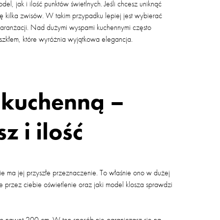
l, jak i ilość punktów świetlnych. Jeśli chcesz uniknąć
 kilka zwisów. W takim przypadku lepiej jest wybierać
j aranżacji. Nad dużymi wyspami kuchennymi często
szkłem, które wyróżnia wyjątkowa elegancja.
kuchenną –
z i ilość
 ma jej przyszłe przeznaczenie. To właśnie ono w dużej
rzez ciebie oświetlenie oraz jaki model klosza sprawdzi
 do nawet 200 cm. W ten sposób nie ograniczasz się na