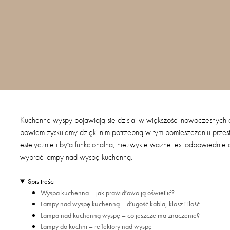
Kuchenne wyspy pojawiają się dzisiaj w większości nowoczesnych 
bowiem zyskujemy dzięki nim potrzebną w tym pomieszczeniu przes
estetycznie i była funkcjonalna, niezwykle ważne jest odpowiedni
wybrać lampy nad wyspę kuchenną.
Spis treści
Wyspa kuchenna – jak prawidłowo ją oświetlić?
Lampy nad wyspę kuchenną – długość kabla, klosz i ilość
Lampa nad kuchenną wyspę – co jeszcze ma znaczenie?
Lampy do kuchni – reflektory nad wyspę