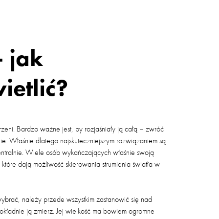
 jak
ietlić?
zeni. Bardzo ważne jest, by rozjaśniały ją całą – zwróć
ie. Właśnie dlatego najskuteczniejszym rozwiązaniem są
centralnie. Wiele osób wykańczających właśnie swoją
 które dają możliwość skierowania strumienia światła w
wybrać, należy przede wszystkim zastanowić się nad
okładnie ją zmierz. Jej wielkość ma bowiem ogromne