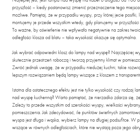
przyszłość – kiedy postanowisz zmienić przeznaczenie tego miejsca
możliwe. Pamiętaj, że w przypadku wyspy, przy której jecie posiłki
montujemy je przede wszystkim wtedy, gdy planujemy w przyszłości
To ważne, by oświetlenie nie wpływało negatywnie na zakres twoi
odległości klosza od blatu – taka wysokość okazuje się optymalna.
Jak wybrać odpowiedni klosz do lampy nad wyspę? Najczęściej wyb
skutecznie przestrzeń roboczą i tworzą przyjemny klimat w pomieszc
Zwróć jednak uwagę, że w przypadku niedużej kuchni, takie rozwi
lepszym rozwiązaniem będą lampy wiszące z kloszem z transparentn
Istotna dla ostatecznego efektu jest nie tylko wysokość czy rodzaj
nad wyspę kuchenną? Warto pamiętać, że nierzadko zdarza się, że p
Zależy to przede wszystkim od szerokości wyspy, wielkości wybran
pomieszczenia. Jak zdecydować, ile punktów świetlnych zamontow
wyspa jest długa i wąska, wybierz lampy na długiej podsufitce. W 
wiszące w równych odległościach, które nie wystają poza jego obry