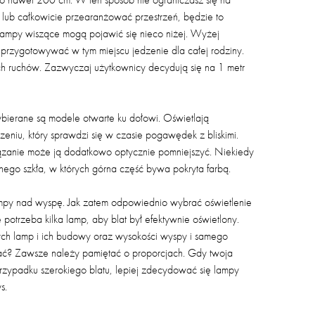
 lub całkowicie przearanżować przestrzeń, będzie to
, lampy wiszące mogą pojawić się nieco niżej. Wyżej
 przygotowywać w tym miejscu jedzenie dla całej rodziny.
ch ruchów. Zazwyczaj użytkownicy decydują się na 1 metr
ierane są modele otwarte ku dołowi. Oświetlają
zeniu, który sprawdzi się w czasie pogawędek z bliskimi.
ązanie może ją dodatkowo optycznie pomniejszyć. Niekiedy
ego szkła, w których górna część bywa pokryta farbą.
 lampy nad wyspę. Jak zatem odpowiednio wybrać oświetlenie
otrzeba kilka lamp, aby blat był efektywnie oświetlony.
ych lamp i ich budowy oraz wysokości wyspy i samego
ać? Zawsze należy pamiętać o proporcjach. Gdy twoja
przypadku szerokiego blatu, lepiej zdecydować się lampy
s.