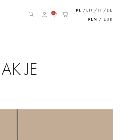
PL
/EN
/IT
/DE
0
PLN
/ EUR
AK JE