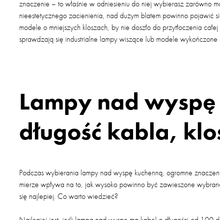
znaczenie – to właśnie w odniesieniu do niej wybierasz zarówno mode
nieestetycznego zacienienia, nad dużym blatem powinno pojawić się
modele o mniejszych kloszach, by nie doszło do przytłoczenia całe
sprawdzają się industrialne lampy wiszące lub modele wykończone 
Lampy nad wyspę 
długość kabla, klos
Podczas wybierania lampy nad wyspę kuchenną, ogromne znaczenie
mierze wpływa na to, jak wysoko powinno być zawieszone wybrane p
się najlepiej. Co warto wiedzieć?
Najlepiej jest, jeśli lampa nad wyspę ma kabel o długości od 100