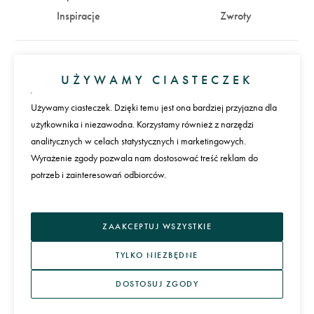
Inspiracje
Zwroty
Konto
UŻYWAMY CIASTECZEK
Zaloguj się
Załóż konto
Używamy ciasteczek. Dzięki temu jest ona bardziej przyjazna dla
użytkownika i niezawodna. Korzystamy również z narzędzi
Płatności
analitycznych w celach statystycznych i marketingowych.
Wyrażenie zgody pozwala nam dostosować treść reklam do
potrzeb i zainteresowań odbiorców.
Język
ZAAKCEPTUJ WSZYSTKIE
TYLKO NIEZBĘDNE
DOSTOSUJ ZGODY
REGULAMIN I POLITYKA PRYWATNOŚCI