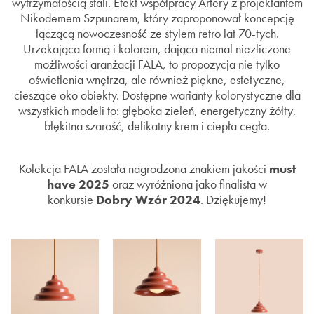
wytrzymałością stali. Efekt współpracy Artery z projektantem
Nikodemem Szpunarem, który zaproponował koncepcję
łączącą nowoczesność ze stylem retro lat 70-tych.
Urzekająca formą i kolorem, dająca niemal niezliczone
możliwości aranżacji FALA, to propozycja nie tylko
oświetlenia wnętrza, ale również piękne, estetyczne,
cieszące oko obiekty. Dostępne warianty kolorystyczne dla
wszystkich modeli to: głęboka zieleń, energetyczny żółty,
błękitna szarość, delikatny krem i ciepła cegła.
Kolekcja FALA została nagrodzona znakiem jakości
must
have 2025
oraz wyróżniona jako finalista w
konkursie
Dobry Wzór 2024
. Dziękujemy!