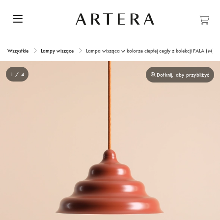
Wszystkie
Lampy wiszące
Lampa wisząca w kolorze ciepłej cegły z kolekcji FALA (M) S
1 / 4
Dotknij, aby przybliżyć