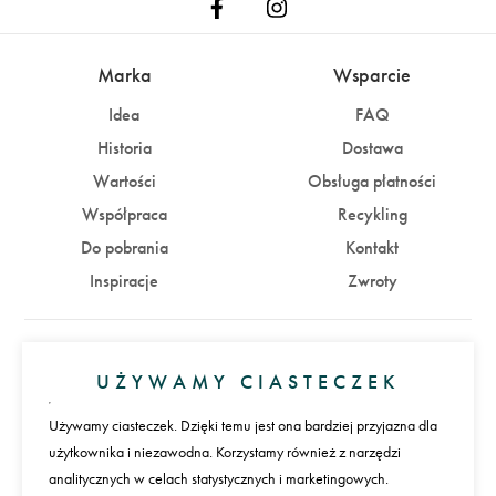
Marka
Wsparcie
Idea
FAQ
Historia
Dostawa
Wartości
Obsługa płatności
Współpraca
Recykling
Do pobrania
Kontakt
Inspiracje
Zwroty
Konto
UŻYWAMY CIASTECZEK
Zaloguj się
Załóż konto
Używamy ciasteczek. Dzięki temu jest ona bardziej przyjazna dla
użytkownika i niezawodna. Korzystamy również z narzędzi
Płatności
analitycznych w celach statystycznych i marketingowych.