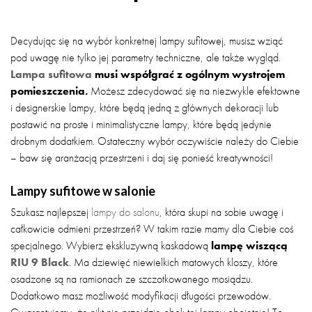
Decydując się na wybór konkretnej lampy sufitowej, musisz wziąć
pod uwagę nie tylko jej parametry techniczne, ale także wygląd.
Lampa sufitowa
musi współgrać z ogólnym wystrojem
pomieszczenia.
Możesz zdecydować się na niezwykle efektowne
i designerskie lampy, które będą jedną z głównych dekoracji lub
postawić na proste i minimalistyczne lampy, które będą jedynie
drobnym dodatkiem. Ostateczny wybór oczywiście należy do Ciebie
– baw się aranżacją przestrzeni i daj się ponieść kreatywności!
Lampy sufitowe w salonie
Szukasz najlepszej
lampy do salonu
, która skupi na sobie uwagę i
całkowicie odmieni przestrzeń? W takim razie mamy dla Ciebie coś
specjalnego. Wybierz ekskluzywną kaskadową
lampę wiszącą
RIU 9 Black
. Ma dziewięć niewielkich matowych kloszy, które
osadzone są na ramionach ze szczotkowanego mosiądzu.
Dodatkowo masz możliwość modyfikacji długości przewodów.