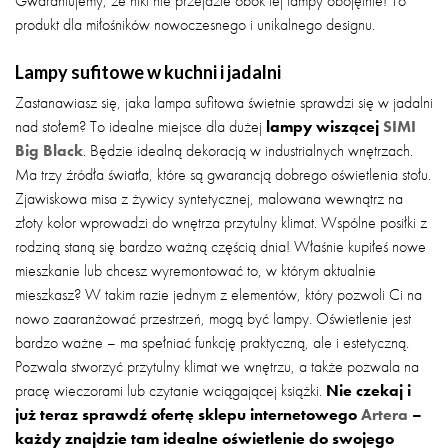
Gwarantujemy, że nikt nie przejdzie obok tej lampy obojętnie! To
produkt dla miłośników nowoczesnego i unikalnego designu.
Lampy sufitowe w kuchni i jadalni
Zastanawiasz się, jaka lampa sufitowa świetnie sprawdzi się w jadalni
nad stołem? To idealne miejsce dla dużej
lampy wiszącej
SIMI
Big Black
. Będzie idealną dekoracją w industrialnych wnętrzach.
Ma trzy źródła światła, które są gwarancją dobrego oświetlenia stołu.
Zjawiskowa misa z żywicy syntetycznej, malowana wewnątrz na
złoty kolor wprowadzi do wnętrza przytulny klimat. Wspólne posiłki z
rodziną staną się bardzo ważną częścią dnia! Właśnie kupiłeś nowe
mieszkanie lub chcesz wyremontować to, w którym aktualnie
mieszkasz? W takim razie jednym z elementów, który pozwoli Ci na
nowo zaaranżować przestrzeń, mogą być lampy. Oświetlenie jest
bardzo ważne – ma spełniać funkcję praktyczną, ale i estetyczną.
Pozwala stworzyć przytulny klimat we wnętrzu, a także pozwala na
pracę wieczorami lub czytanie wciągającej książki.
Nie czekaj i
już teraz sprawdź ofertę sklepu internetowego
Artera
–
każdy znajdzie tam idealne oświetlenie do swojego