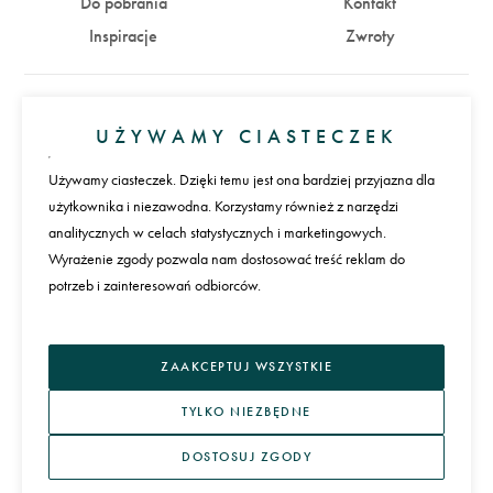
Do pobrania
Kontakt
Inspiracje
Zwroty
Konto
UŻYWAMY CIASTECZEK
Zaloguj się
Załóż konto
Używamy ciasteczek. Dzięki temu jest ona bardziej przyjazna dla
użytkownika i niezawodna. Korzystamy również z narzędzi
Płatności
analitycznych w celach statystycznych i marketingowych.
Wyrażenie zgody pozwala nam dostosować treść reklam do
potrzeb i zainteresowań odbiorców.
Język
ZAAKCEPTUJ WSZYSTKIE
TYLKO NIEZBĘDNE
DOSTOSUJ ZGODY
REGULAMIN I POLITYKA PRYWATNOŚCI