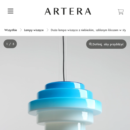
Wszystkie
Lampy wiszące
Duża lampa wisząca z niebieskim, szklanym kloszem w stylu 
1 / 5
Dotknij, aby przybliżyć