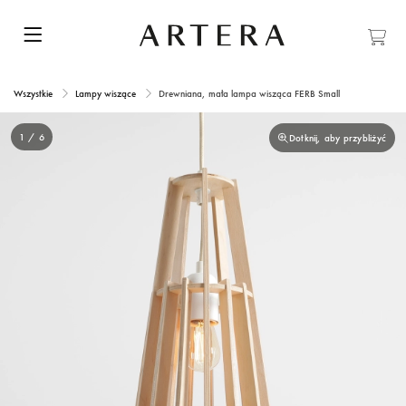
Wszystkie
Lampy wiszące
Drewniana, mała lampa wisząca FERB Small
1 / 6
Dotknij, aby przybliżyć