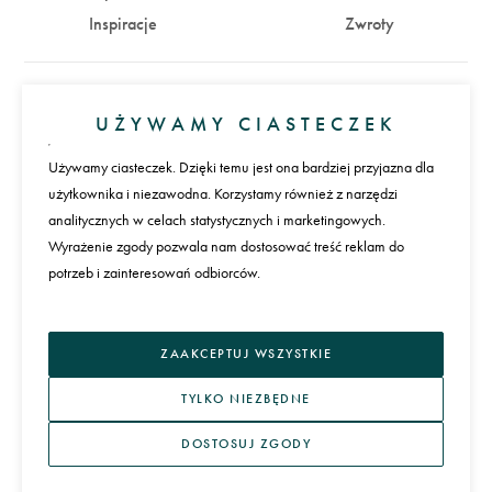
Inspiracje
Zwroty
Konto
UŻYWAMY CIASTECZEK
Zaloguj się
Załóż konto
Używamy ciasteczek. Dzięki temu jest ona bardziej przyjazna dla
użytkownika i niezawodna. Korzystamy również z narzędzi
Płatności
analitycznych w celach statystycznych i marketingowych.
Wyrażenie zgody pozwala nam dostosować treść reklam do
potrzeb i zainteresowań odbiorców.
Język
ZAAKCEPTUJ WSZYSTKIE
TYLKO NIEZBĘDNE
DOSTOSUJ ZGODY
REGULAMIN I POLITYKA PRYWATNOŚCI