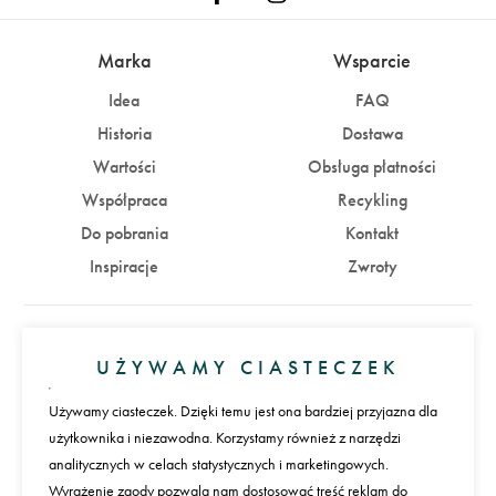
Marka
Wsparcie
Idea
FAQ
Historia
Dostawa
Wartości
Obsługa płatności
Współpraca
Recykling
Do pobrania
Kontakt
Inspiracje
Zwroty
Konto
UŻYWAMY CIASTECZEK
Zaloguj się
Załóż konto
Używamy ciasteczek. Dzięki temu jest ona bardziej przyjazna dla
użytkownika i niezawodna. Korzystamy również z narzędzi
Płatności
analitycznych w celach statystycznych i marketingowych.
Wyrażenie zgody pozwala nam dostosować treść reklam do