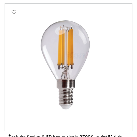
Żarówka Kanlux XLED barwa ciepła 2700K, gwint E14 do